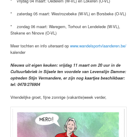
* vrijdag 04 maart: Oedelem (W-VL) en Lokeren (O-VL)
* zaterdag 05 maart: Westrozebeke (W-VL) en Borsbeke (O-VL)
* zondag 06 maart: Waregem, Torhout en Lendelede (W-VL),
Stekene en Ninove (O-VL)
Meer tochten en info uiteraard op
www.wandelsportvlaanderen.be/
kalender
Nieuws uit eigen keuken: vrijdag 11 maart om 20 uur in de
Cultuurfabriek in Sijsele ten voordele van Levenslijn Damme:
optreden Stijn Vermandere, er zijn nog kaartjes beschikbaar:
tel: 0478/276904
Vriendelijke groet, fijne zonnige (vakantie)week verder,