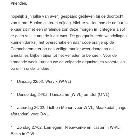
Vrienden,
hopelijk zijn jullie van averij gespaard gebleven bij de doortocht
van storm Eunice gisteren vrijdag. Niet te vatten hoe de natuur in
elkaar zit met een stralende zon deze morgen in Ichtegem alsof
er geen vuiltje aan de lucht was. De georganiseerde wandelingen
kunnen dankzij het overschakelen naar code oranje op de
Coronabarometer op een veilige manier weer doorgaan en
annulaties blijken bijna tot het verleden te behoren. Voor de
komende week kunnen we de volgende organisaties voorstellen
op en in onder andere:
* Dinsdag 22/02: Wervik (W-VL)
* Donderdag 24/02: Handzame (W-VL) en Elst (O-VL)
* Zaterdag 26/02: Tielt en Menen voor W-VL, Maarkedal (lange
afstanden) voor O-VL
* Zondag 27/02: Eernegem, Nieuwkerke en Kaster in W-VL,
Eeklo in O-VL