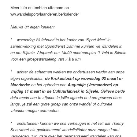
Meer info en tochten uiteraard op
ww.wandelsportvlaanderen.be/kalender
Nieuws uit eigen keuken:
* woensdag 23 februari in het kader van “Sport Mee” in
samenwerking met Sportdienst Damme kunnen we wandelen in
en om Sijsele. Afspraak om 14u00 sportcomplex ’t Veld in Sijsele
voor een groepswandeling van 7 à 8 km.
* achter de schermen werken we ondertussen verder aan onze
eigen organisaties:
de Krokustocht op woensdag 02 maart in
Moerkerke
en het optreden van
Augustijn (Vermandere) op
vrijdag 11 maart in de Cultuurfabriek in Sijsele
. Gelieve beide
data reeds aan te stippen in jullie agenda en kom gewoon eens
langs, je zal een grote groep van onze wandel of culturele
vrienden mogen ontmoeten.
* ondertussen kunnen we ons verheugen in het feit dat Thierry
Snauwaert als gediplomeerd wandelinitiator onze rangen komt
vervoegen, zijn visie over het georganiseerd wandelen kan ons