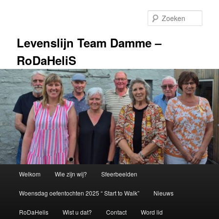
Spring
Spring
naar
naar
Zoek
de
de
primaire
secundaire
Levenslijn Team Damme –
inhoud
inhoud
RoDaHeliS
Hoofdmenu
Welkom
Wie zijn wij?
Sfeerbeelden
Woensdag oefentochten 2025 “ Start to Walk”
Nieuws
RoDaHelis
Wist u dat?
Contact
Word lid