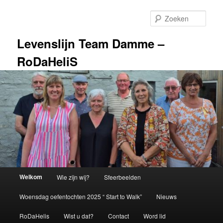
Spring
naar
Zoek
de
primaire
Levenslijn Team Damme –
inhoud
RoDaHeliS
Hoofdmenu
Welkom
Wie zijn wij?
Sfeerbeelden
Woensdag oefentochten 2025 “ Start to Walk”
Nieuws
RoDaHelis
Wist u dat?
Contact
Word lid