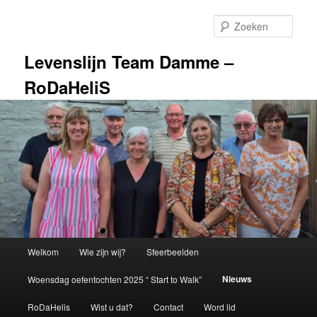
Spring
Spring
naar
naar
Zoek
de
de
primaire
secundaire
Levenslijn Team Damme –
inhoud
inhoud
RoDaHeliS
Hoofdmenu
Welkom
Wie zijn wij?
Sfeerbeelden
Nieuws
Woensdag oefentochten 2025 “ Start to Walk”
RoDaHelis
Wist u dat?
Contact
Word lid