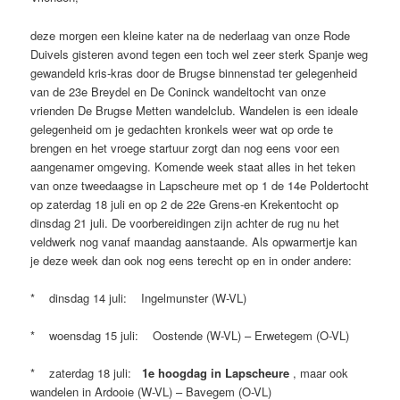
deze morgen een kleine kater na de nederlaag van onze Rode
Duivels gisteren avond tegen een toch wel zeer sterk Spanje weg
gewandeld kris-kras door de Brugse binnenstad ter gelegenheid
van de 23e Breydel en De Coninck wandeltocht van onze
vrienden De Brugse Metten wandelclub. Wandelen is een ideale
gelegenheid om je gedachten kronkels weer wat op orde te
brengen en het vroege startuur zorgt dan nog eens voor een
aangenamer omgeving. Komende week staat alles in het teken
van onze tweedaagse in Lapscheure met op 1 de 14e Poldertocht
op zaterdag 18 juli en op 2 de 22e Grens-en Krekentocht op
dinsdag 21 juli. De voorbereidingen zijn achter de rug nu het
veldwerk nog vanaf maandag aanstaande. Als opwarmertje kan
je deze week dan ook nog eens terecht op en in onder andere:
* dinsdag 14 juli: Ingelmunster (W-VL)
* woensdag 15 juli: Oostende (W-VL) – Erwetegem (O-VL)
* zaterdag 18 juli:
1e hoogdag in Lapscheure
, maar ook
wandelen in Ardooie (W-VL) – Bavegem (O-VL)