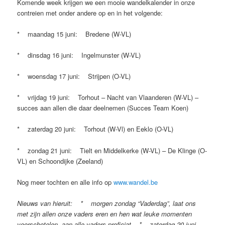
Komende week krijgen we een mooie wandelkalender in onze
contreien met onder andere op en in het volgende:
* maandag 15 juni: Bredene (W-VL)
* dinsdag 16 juni: Ingelmunster (W-VL)
* woensdag 17 juni: Strijpen (O-VL)
* vrijdag 19 juni: Torhout – Nacht van Vlaanderen (W-VL) –
succes aan allen die daar deelnemen (Succes Team Koen)
* zaterdag 20 juni: Torhout (W-Vl) en Eeklo (O-VL)
* zondag 21 juni: Tielt en Middelkerke (W-VL) – De Klinge (O-
VL) en Schoondijke (Zeeland)
Nog meer tochten en alle info op
www.wandel.be
Nieuws van hieruit: * morgen zondag “Vaderdag”, laat ons
met zijn allen onze vaders eren en hen wat leuke momenten
voorschotelen, aan alle vaders proficiat * zaterdag 20 juni