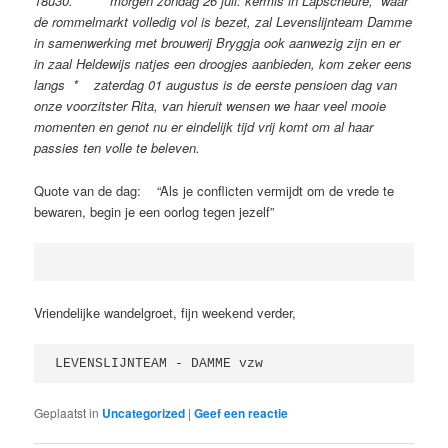
18u30. * morgen zondag 26 juli: kermis in Lapscheure, waar
de rommelmarkt volledig vol is bezet, zal Levenslijnteam Damme
in samenwerking met brouwerij Bryggja ook aanwezig zijn en er
in zaal Heldewijs natjes een droogjes aanbieden, kom zeker eens
langs * zaterdag 01 augustus is de eerste pensioen dag van
onze voorzitster Rita, van hieruit wensen we haar veel mooie
momenten en genot nu er eindelijk tijd vrij komt om al haar
passies ten volle te beleven.
Quote van de dag: “Als je conflicten vermijdt om de vrede te
bewaren, begin je een oorlog tegen jezelf”
Vriendelijke wandelgroet, fijn weekend verder,
LEVENSLIJNTEAM - DAMME vzw 
Geplaatst in
Uncategorized
|
Geef een reactie