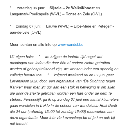
* zaterdag 06 juni:
Sijsele – 2e Walk4Kboost
en
Langemark-Poelkapelle (W-VL) – Ronse en Zele (O-VL)
* zondag 07 juni: Lauwe (W-VL) – Erpe-Mere en Petegem-
aan-de-Leie (O-VL)
Meer tochten en alle info op
www.wandel.be
Uit eigen huis: * we krijgen de laatste tijd nogal wat
meldingen van leden die door één of andere ziekte getroffen
worden of gehospitaliseerd zijn, we wensen ieder een spoedig en
volledig herstel toe. * Volgend weekend 06 en 07 juni gaat
Levensloop 2026 door, een organisatie van “De Stichting tegen
Kanker” waar men 24 uur aan een stuk in beweging is om allen
die door de ziekte getroffen worden een hart onder de riem te
steken. Persoonlijk ga ik op zondag 07 juni een aantal kilometers
gaan wandelen in Eeklo in de schoot van wandelclub Roal Benti
die 24 uur (zaterdag 15u00 tot zondag 15u00) meewerken aan
deze organisatie. Meer info via Levensloop.be of je kan ook bij
mij terecht.