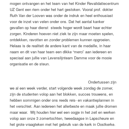
mogen ontvangen en het team van het Kinder Revalidatiecentrum
UZ Gent een riem onder het hart gestoken. Vooral prof. dokter
Ruth Van der Looven was onder de indruk en heel enthousiast
voor de inzet van velen onder ons. Dat het aantal kanker
gevallen op haar dienst steeds hoger wordt baart haar echter
zorgen. Kinderen hoeven niet ziek te zijn maar moeten spelen,
ontdekken, ravotten en zonder problemen kunnen opgroeien.
Helaas is de realiteit de andere kant van de medaille, in haar
naam en dit van haar team een dikke “merci’ aan iedereen en
speciaal aan jullie van Levenslijnteam Damme voor de mooie
organisatie en de steun.
Ondertussen zijn
we al een week verder, start volgende week zondag de zomer,
zijn de studenten volop aan het blokken, succes trouwens, en
hebben sommigen onder ons reeds reis- en vakantieplannen in
het verschiet. Aan iedereen het allerbeste en maak jullie dromen
maar waar. Wij houden hier wel een oogje in het zeil en werken
volop aan onze 3 zomertochten, tweedaagse in Lapscheure en
het grote vraagteken met het gebruik van de kerk in Oostkerke.