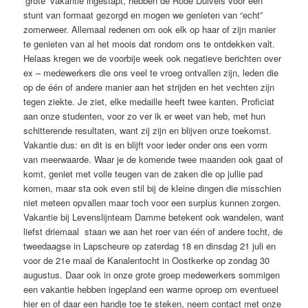
‘grote’ vakantie ingestapt, hebben de Rode Duivels voor een
stunt van formaat gezorgd en mogen we genieten van “echt”
zomerweer. Allemaal redenen om ook elk op haar of zijn manier
te genieten van al het moois dat rondom ons te ontdekken valt.
Helaas kregen we de voorbije week ook negatieve berichten over
ex – medewerkers die ons veel te vroeg ontvallen zijn, leden die
op de één of andere manier aan het strijden en het vechten zijn
tegen ziekte. Je ziet, elke medaille heeft twee kanten. Proficiat
aan onze studenten, voor zo ver ik er weet van heb, met hun
schitterende resultaten, want zij zijn en blijven onze toekomst.
Vakantie dus: en dit is en blijft voor ieder onder ons een vorm
van meerwaarde. Waar je de komende twee maanden ook gaat of
komt, geniet met volle teugen van de zaken die op jullie pad
komen, maar sta ook even stil bij de kleine dingen die misschien
niet meteen opvallen maar toch voor een surplus kunnen zorgen.
Vakantie bij Levenslijnteam Damme betekent ook wandelen, want
liefst driemaal staan we aan het roer van één of andere tocht, de
tweedaagse in Lapscheure op zaterdag 18 en dinsdag 21 juli en
voor de 21e maal de Kanalentocht in Oostkerke op zondag 30
augustus. Daar ook in onze grote groep medewerkers sommigen
een vakantie hebben ingepland een warme oproep om eventueel
hier en of daar een handje toe te steken, neem contact met onze