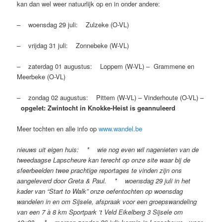
kan dan wel weer natuurlijk op en in onder andere:
– woensdag 29 juli: Zulzeke (O-VL)
– vrijdag 31 juli: Zonnebeke (W-VL)
– zaterdag 01 augustus: Loppem (W-VL) – Grammene en
Meerbeke (O-VL)
– zondag 02 augustus: Pittem (W-VL) – Vinderhoute (O-VL) –
opgelet: Zwintocht in Knokke-Heist is geannuleerd
Meer tochten en alle info op
www.wandel.be
nieuws uit eigen huis: * wie nog even wil nagenieten van de
tweedaagse Lapscheure kan terecht op onze site waar bij de
sfeerbeelden twee prachtige reportages te vinden zijn ons
aangeleverd door Greta & Paul. * woensdag 29 juli in het
kader van “Start to Walk” onze oefentochten op woensdag
wandelen in en om Sijsele, afspraak voor een groepswandeling
van een 7 à 8 km Sportpark ’t Veld Eikelberg 3 Sijsele om