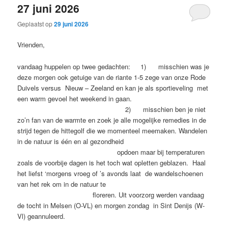
27 juni 2026
Geplaatst op
29 juni 2026
Vrienden,
vandaag huppelen op twee gedachten: 1) misschien was je
deze morgen ook getuige van de riante 1-5 zege van onze Rode
Duivels versus Nieuw – Zeeland en kan je als sportieveling met
een warm gevoel het weekend in gaan.
2) misschien ben je niet
zo’n fan van de warmte en zoek je alle mogelijke remedies in de
strijd tegen de hittegolf die we momenteel meemaken. Wandelen
in de natuur is één en al gezondheid
opdoen maar bij temperaturen
zoals de voorbije dagen is het toch wat opletten geblazen. Haal
het liefst ‘morgens vroeg of ’s avonds laat de wandelschoenen
van het rek om in de natuur te
floreren. Uit voorzorg werden vandaag
de tocht in Melsen (O-VL) en morgen zondag in Sint Denijs (W-
Vl) geannuleerd.