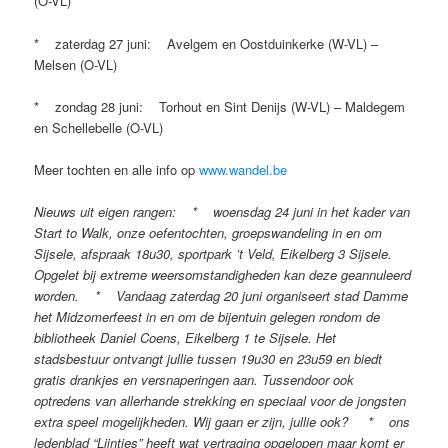
(O-VL)
* zaterdag 27 juni: Avelgem en Oostduinkerke (W-VL) –
Melsen (O-VL)
* zondag 28 juni: Torhout en Sint Denijs (W-VL) – Maldegem
en Schellebelle (O-VL)
Meer tochten en alle info op
www.wandel.be
Nieuws uit eigen rangen: * woensdag 24 juni in het kader van
Start to Walk, onze oefentochten, groepswandeling in en om
Sijsele, afspraak 18u30, sportpark ’t Veld, Eikelberg 3 Sijsele.
Opgelet bij extreme weersomstandigheden kan deze geannuleerd
worden. * Vandaag zaterdag 20 juni organiseert stad Damme
het Midzomerfeest in en om de bijentuin gelegen rondom de
bibliotheek Daniel Coens, Eikelberg 1 te Sijsele. Het
stadsbestuur ontvangt jullie tussen 19u30 en 23u59 en biedt
gratis drankjes en versnaperingen aan. Tussendoor ook
optredens van allerhande strekking en speciaal voor de jongsten
extra speel mogelijkheden. Wij gaan er zijn, jullie ook? * ons
ledenblad “Lijntjes” heeft wat vertraging opgelopen maar komt er