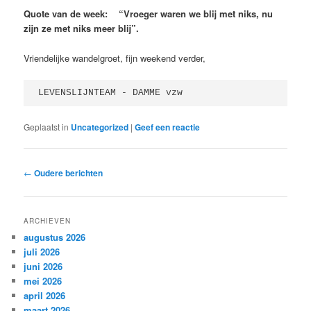
Quote van de week: “Vroeger waren we blij met niks, nu
zijn ze met niks meer blij”.
Vriendelijke wandelgroet, fijn weekend verder,
LEVENSLIJNTEAM - DAMME vzw
Geplaatst in
Uncategorized
|
Geef een reactie
Bericht
←
Oudere berichten
navigatie
ARCHIEVEN
augustus 2026
juli 2026
juni 2026
mei 2026
april 2026
maart 2026