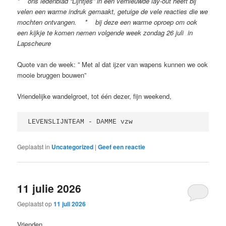
* ons ledenblad “Lijntjes” in een vernieuwde lay-out heeft bij
velen een warme indruk gemaakt, getuige de vele reacties die we
mochten ontvangen. * bij deze een warme oproep om ook
een kijkje te komen nemen volgende week zondag 26 juli in
Lapscheure
Quote van de week: ” Met al dat ijzer van wapens kunnen we ook
mooie bruggen bouwen”
Vriendelijke wandelgroet, tot één dezer, fijn weekend,
LEVENSLIJNTEAM - DAMME vzw 
Geplaatst in
Uncategorized
|
Geef een reactie
11 julie 2026
Geplaatst op
11 juli 2026
Vrienden,