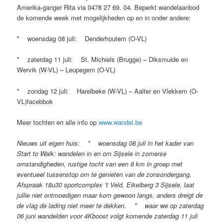
Amerika-ganger Rita via 0478 27 69. 04. Beperkt wandelaanbod
de komende week met mogelijkheden op en in onder andere:
* woensdag 08 juli: Denderhoutem (O-VL)
* zaterdag 11 juli: St. Michiels (Brugge) – Diksmuide en
Wervik (W-VL) – Leupegem (O-VL)
* zondag 12 juli: Harelbeke (W-VL) – Aalter en Vlekkem (O-
VL)facebbok
Meer tochten en alle info op
www.wandel.be
Nieuws uit eigen huis: * woensdag 08 juli in het kader van
Start to Walk: wandelen in en om Sijsele in zomerse
omstandigheden, rustige tocht van een 8 km in groep met
eventueel tussenstop om te genieten van de zonsondergang.
Afspraak 18u30 sportcomplex ’t Veld, Eikelberg 3 Sijsele, laat
jullie niet ontmoedigen maar kom gewoon langs, anders dreigt de
de vlag de lading niet meer te dekken. * waar we op zaterdag
06 juni wandelden voor 4Kboost volgt komende zaterdag 11 juli