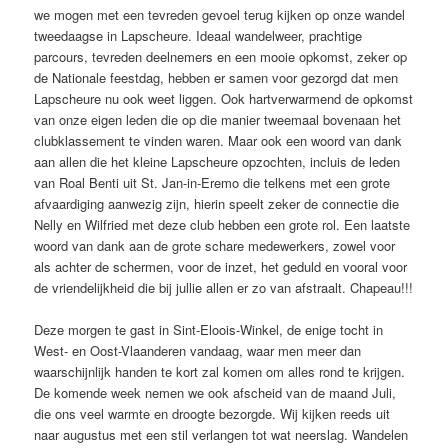
we mogen met een tevreden gevoel terug kijken op onze wandel
tweedaagse in Lapscheure. Ideaal wandelweer, prachtige
parcours, tevreden deelnemers en een mooie opkomst, zeker op
de Nationale feestdag, hebben er samen voor gezorgd dat men
Lapscheure nu ook weet liggen. Ook hartverwarmend de opkomst
van onze eigen leden die op die manier tweemaal bovenaan het
clubklassement te vinden waren. Maar ook een woord van dank
aan allen die het kleine Lapscheure opzochten, incluis de leden
van Roal Benti uit St. Jan-in-Eremo die telkens met een grote
afvaardiging aanwezig zijn, hierin speelt zeker de connectie die
Nelly en Wilfried met deze club hebben een grote rol. Een laatste
woord van dank aan de grote schare medewerkers, zowel voor
als achter de schermen, voor de inzet, het geduld en vooral voor
de vriendelijkheid die bij jullie allen er zo van afstraalt. Chapeau!!!
Deze morgen te gast in Sint-Eloois-Winkel, de enige tocht in
West- en Oost-Vlaanderen vandaag, waar men meer dan
waarschijnlijk handen te kort zal komen om alles rond te krijgen.
De komende week nemen we ook afscheid van de maand Juli,
die ons veel warmte en droogte bezorgde. Wij kijken reeds uit
naar augustus met een stil verlangen tot wat neerslag. Wandelen