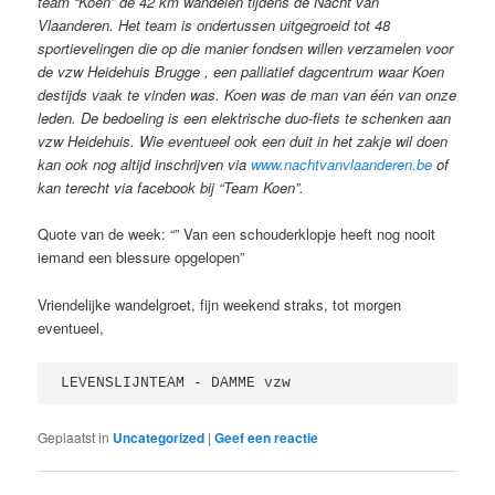
team “Koen” de 42 km wandelen tijdens de Nacht van
Vlaanderen. Het team is ondertussen uitgegroeid tot 48
sportievelingen die op die manier fondsen willen verzamelen voor
de vzw Heidehuis Brugge , een palliatief dagcentrum waar Koen
destijds vaak te vinden was. Koen was de man van één van onze
leden. De bedoeling is een elektrische duo-fiets te schenken aan
vzw Heidehuis. Wie eventueel ook een duit in het zakje wil doen
kan ook nog altijd inschrijven via
www.nachtvanvlaanderen.be
of
kan terecht via facebook bij “Team Koen”.
Quote van de week: “” Van een schouderklopje heeft nog nooit
iemand een blessure opgelopen”
Vriendelijke wandelgroet, fijn weekend straks, tot morgen
eventueel,
LEVENSLIJNTEAM - DAMME vzw 
Geplaatst in
Uncategorized
|
Geef een reactie