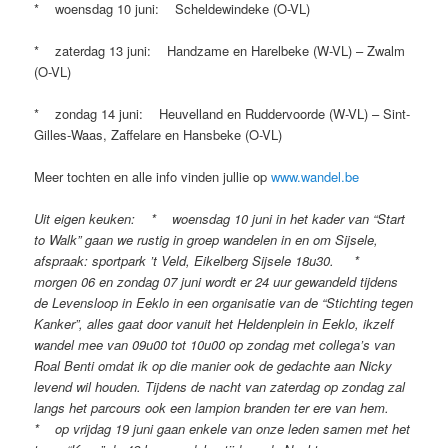
* woensdag 10 juni: Scheldewindeke (O-VL)
* zaterdag 13 juni: Handzame en Harelbeke (W-VL) – Zwalm
(O-VL)
* zondag 14 juni: Heuvelland en Ruddervoorde (W-VL) – Sint-
Gilles-Waas, Zaffelare en Hansbeke (O-VL)
Meer tochten en alle info vinden jullie op
www.wandel.be
Uit eigen keuken: * woensdag 10 juni in het kader van “Start
to Walk” gaan we rustig in groep wandelen in en om Sijsele,
afspraak: sportpark ’t Veld, Eikelberg Sijsele 18u30. *
morgen 06 en zondag 07 juni wordt er 24 uur gewandeld tijdens
de Levensloop in Eeklo in een organisatie van de “Stichting tegen
Kanker”, alles gaat door vanuit het Heldenplein in Eeklo, ikzelf
wandel mee van 09u00 tot 10u00 op zondag met collega’s van
Roal Benti omdat ik op die manier ook de gedachte aan Nicky
levend wil houden. Tijdens de nacht van zaterdag op zondag zal
langs het parcours ook een lampion branden ter ere van hem.
* op vrijdag 19 juni gaan enkele van onze leden samen met het