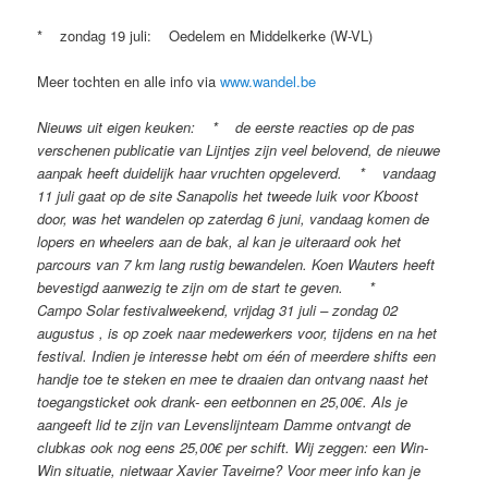
* zondag 19 juli: Oedelem en Middelkerke (W-VL)
Meer tochten en alle info via
www.wandel.be
Nieuws uit eigen keuken: * de eerste reacties op de pas
verschenen publicatie van Lijntjes zijn veel belovend, de nieuwe
aanpak heeft duidelijk haar vruchten opgeleverd. * vandaag
11 juli gaat op de site Sanapolis het tweede luik voor Kboost
door, was het wandelen op zaterdag 6 juni, vandaag komen de
lopers en wheelers aan de bak, al kan je uiteraard ook het
parcours van 7 km lang rustig bewandelen. Koen Wauters heeft
bevestigd aanwezig te zijn om de start te geven. *
Campo Solar festivalweekend, vrijdag 31 juli – zondag 02
augustus , is op zoek naar medewerkers voor, tijdens en na het
festival. Indien je interesse hebt om één of meerdere shifts een
handje toe te steken en mee te draaien dan ontvang naast het
toegangsticket ook drank- een eetbonnen en 25,00€. Als je
aangeeft lid te zijn van Levenslijnteam Damme ontvangt de
clubkas ook nog eens 25,00€ per schift. Wij zeggen: een Win-
Win situatie, nietwaar Xavier Taveirne? Voor meer info kan je