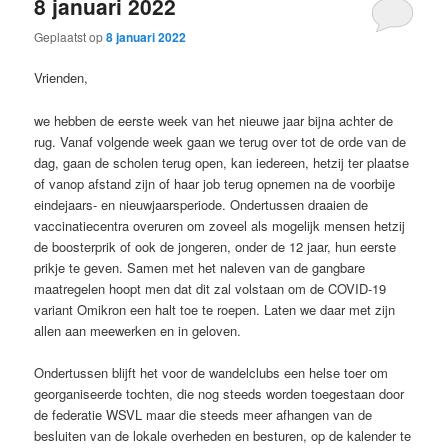
8 januari 2022
Geplaatst op
8 januari 2022
Vrienden,
we hebben de eerste week van het nieuwe jaar bijna achter de
rug. Vanaf volgende week gaan we terug over tot de orde van de
dag, gaan de scholen terug open, kan iedereen, hetzij ter plaatse
of vanop afstand zijn of haar job terug opnemen na de voorbije
eindejaars- en nieuwjaarsperiode. Ondertussen draaien de
vaccinatiecentra overuren om zoveel als mogelijk mensen hetzij
de boosterprik of ook de jongeren, onder de 12 jaar, hun eerste
prikje te geven. Samen met het naleven van de gangbare
maatregelen hoopt men dat dit zal volstaan om de COVID-19
variant Omikron een halt toe te roepen. Laten we daar met zijn
allen aan meewerken en in geloven.
Ondertussen blijft het voor de wandelclubs een helse toer om
georganiseerde tochten, die nog steeds worden toegestaan door
de federatie WSVL maar die steeds meer afhangen van de
besluiten van de lokale overheden en besturen, op de kalender te