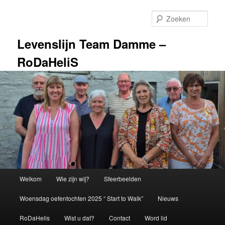
Spring
Spring
naar
naar
Zoek
de
de
primaire
secundaire
Levenslijn Team Damme –
inhoud
inhoud
RoDaHeliS
Hoofdmenu
Welkom
Wie zijn wij?
Sfeerbeelden
Woensdag oefentochten 2025 “ Start to Walk”
Nieuws
RoDaHelis
Wist u dat?
Contact
Word lid