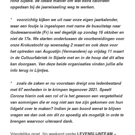
rond Sijsele. de ideale manier om wat extra calorieën
opgedaan bij de jaarwisseling weg te werken.
* voorzichtig kijken we uit naar onze eigen jaarkalender,
waar een foutje is ingeslopen met name de busuitstap naar
Godewaersvelde (Fr) is wel degelijk op zondag 16 oktober en
niet de 17e. We starten ondertussen de voorbereidingen voor
onze Krokustocht op woensdag 2 maart en ook deze voor
het optreden van Augustijn (Vermandere) op vrijdag 11 maart
in de Cultuurfabriek in Sijsele met en in de hoop dat dit alles
kan doorgaan. Van deze beide organisaties vinden jullie alle
info terug in Lijntjes.
* zoals de zaken er nu voorstaan dreigt ons ledenbestand
met 67 eenheden in te krimpen tegenover 2021. Speelt
Corona hierin ook een rol of is het gewoon een vergetelheid
van sommigen die er nog niet aan toe zijn gekomen om hun
lidgeld over te maken? Indien je aan boord wenst te blijven
vragen we dan ook om dit zo spoedig als mogelijk in orde te
brengen waarvoor uiteraard dank.
Vriendelijke groet, fijn weekend verder,
LEVENSLIJNTEAM –