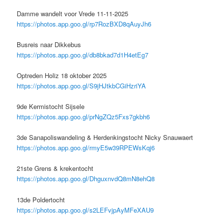
Damme wandelt voor Vrede 11-11-2025
https://photos.app.goo.gl/rp7RozBXD8qAuyJh6
Busreis naar Dikkebus
https://photos.app.goo.gl/db8bkad7d1H4etEg7
Optreden Holiz 18 oktober 2025
https://photos.app.goo.gl/S9jHJtkbCGiHzriYA
9de Kermistocht Sijsele
https://photos.app.goo.gl/prNgZQz5Fxs7gkbh6
3de Sanapoliswandeling & Herdenkingstocht Nicky Snauwaert
https://photos.app.goo.gl/rmyE5w39RPEWsKqj6
21ste Grens & krekentocht
https://photos.app.goo.gl/DhguxnvdQ8mN8ehQ8
13de Poldertocht
https://photos.app.goo.gl/s2LEFvjpAyMFeXAU9