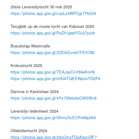
20ste Levenslijntocht 30 mei 2025
https://photos.app.goo.gl/cupLz4WPCgr7YbGr9
Terugblik op de mooie tocht van Kaboost 2025
https://photos.app.goo.gl/PeZh1gwd7Gx27pzi8
Busuitstap Westmalle
https://photos.app.goo.gl/2DEikEzreh7FEfCN6
Krokustocht 2025
https://photos.app.goo.gl/TEAJqoTJvf69eKmf8
https://photos.app.goo.gl/sHU4TQEEWpnsYD2F6
Damme in Kerstsfeer 2024
https://photos.app.goo.gl/4Ys75N4u6oC9fSWx8
Levenslijn ledenfeest 2024
https://photos.app.goo.gl/i3hmyScECPo68p2k6
Oliebollentocht 2024
https://photos.app.goo.gl/2duGmyFDpAjqzvRF7