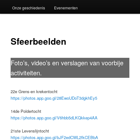
Onze geschiedenis
Evenementen
Sfeerbeelden
Foto’s, video’s en verslagen van voorbije
activiteiten.
22e Grens-en krekentocht
https://photos.app.goo.gl/28EwoUDoT3dgkhEy5
14de Poldertocht
https://photos.app.goo.gl/V6hbb5dLKQkkep4AA
21ste Levenslijntocht
https://photos.app.goo.gl/bJF2edCWL2fkCEBbA