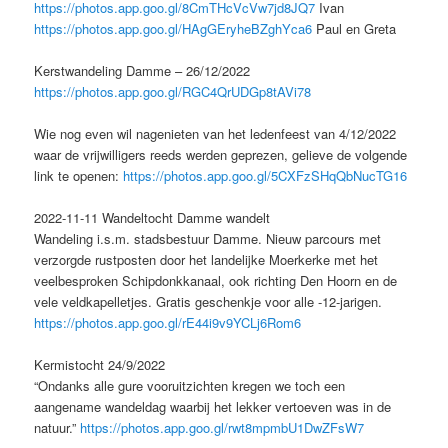
https://photos.app.goo.gl/8CmTHcVcVw7jd8JQ7
Ivan
https://photos.app.goo.gl/HAgGEryheBZghYca6
Paul en Greta
Kerstwandeling Damme – 26/12/2022
https://photos.app.goo.gl/RGC4QrUDGp8tAVi78
Wie nog even wil nagenieten van het ledenfeest van 4/12/2022
waar de vrijwilligers reeds werden geprezen, gelieve de volgende
link te openen:
https://photos.app.goo.gl/5CXFzSHqQbNucTG16
2022-11-11 Wandeltocht Damme wandelt
Wandeling i.s.m. stadsbestuur Damme. Nieuw parcours met
verzorgde rustposten door het landelijke Moerkerke met het
veelbesproken Schipdonkkanaal, ook richting Den Hoorn en de
vele veldkapelletjes. Gratis geschenkje voor alle -12-jarigen.
https://photos.app.goo.gl/rE44i9v9YCLj6Rom6
Kermistocht 24/9/2022
“Ondanks alle gure vooruitzichten kregen we toch een
aangename wandeldag waarbij het lekker vertoeven was in de
natuur.”
https://photos.app.goo.gl/rwt8mpmbU1DwZFsW7