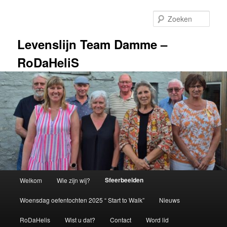
Spring
naar
Zoek
de
primaire
Levenslijn Team Damme –
inhoud
RoDaHeliS
Hoofdmenu
Sfeerbeelden
Welkom
Wie zijn wij?
Woensdag oefentochten 2025 “ Start to Walk”
Nieuws
RoDaHelis
Wist u dat?
Contact
Word lid