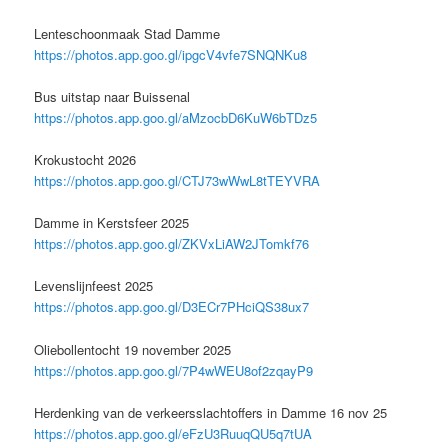
Lenteschoonmaak Stad Damme
https://photos.app.goo.gl/ipgcV4vfe7SNQNKu8
Bus uitstap naar Buissenal
https://photos.app.goo.gl/aMzocbD6KuW6bTDz5
Krokustocht 2026
https://photos.app.goo.gl/CTJ73wWwL8tTEYVRA
Damme in Kerstsfeer 2025
https://photos.app.goo.gl/ZKVxLiAW2JTomkf76
Levenslijnfeest 2025
https://photos.app.goo.gl/D3ECr7PHciQS38ux7
Oliebollentocht 19 november 2025
https://photos.app.goo.gl/7P4wWEU8of2zqayP9
Herdenking van de verkeersslachtoffers in Damme 16 nov 25
https://photos.app.goo.gl/eFzU3RuuqQU5q7tUA