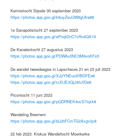
Kermistocht Sijsele 30 september 2023
https://photos.app.goo.gl/k6uyZeuUW8gUfra88
1e Sanapolistocht 27 september 2023
https://photos.app.goo.gl/ePnqtDnC7vRn4QA19
De Kanalentocht 27 augustus 2023
https://photos.app.goo.gl/PDWAu5NC3M9voKFs5
De wandel tweedaagse in Lapscheure 21 en 23 juli 2023
https://photos.app.goo.gl/XJjrYNEuoXfBDFEa6
https://photos.app.goo.gl/rcXUE3QjJ4ttJfDe8
Picontocht 11 juni 2023
https://photos.app.goo.gl/pQDRNEK4ocS7iqxk8
Wandeling Beernem
https://photos.app.goo.gl/bLbhFCmTG2Axgv2y8
22 feb 2023: Krokus Wandeltocht Moerkerke