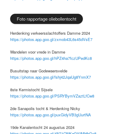
Foto rapportage oliebollentocht
Herdenking verkeersslachtoffers Damme 2024
https://photos.app.goo.gl/zxmob43L6s45dVsE7
Wandelen voor vrede in Damme
https://photos.app.goo.gl/hPZ4ha7fczUPedKc8
Busuitstap naar Godewaersvelde
https://photos.app.goo.gl/fshj42JqaUg8YnmX7
8ste Kermistocht Sijsele
https://photos.app.goo.gl/PSRYBymVZaztLfCw8
2de Sanapolis tocht & Herdenking Nicky
https
://photos.app.goo.gl/puxGidyVB3gUurtNA
19de Kanalentocht 24 augustus 2024
https://photos.app.goo.gl/4N71QNKqG92MHhGe8