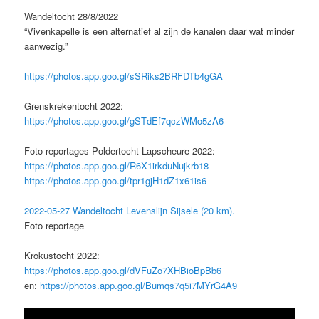
Wandeltocht 28/8/2022
“Vivenkapelle is een alternatief al zijn de kanalen daar wat minder
aanwezig.”
https://photos.app.goo.gl/sSRiks2BRFDTb4gGA
Grenskrekentocht 2022:
https://photos.app.goo.gl/gSTdEf7qczWMo5zA6
Foto reportages Poldertocht Lapscheure 2022:
https://photos.app.goo.gl/R6X1irkduNujkrb18
https://photos.app.goo.gl/tpr1gjH1dZ1x61is6
2022-05-27 Wandeltocht Levenslijn Sijsele (20 km).
Foto reportage
Krokustocht 2022:
https://photos.app.goo.gl/dVFuZo7XHBioBpBb6
en:
https://photos.app.goo.gl/Bumqs7q5i7MYrG4A9