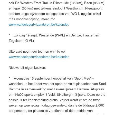
ook De Western Front Trail in Diksmuide ( 35 km), Esen (85 km)
en Ieper (60 km) met telkens eindpunt Westfront in Nieuwpoort,
tochten langs bijzondere oorlogssites van WO I, opgelet enkel
mits voorinschrijving, meer info
www.wandelsportvlaanderen.be/kalender
.
* zondag 19 sept: Westende (W-VL) en Deinze, Haaltert en
Zegelsem (O-VL)
Uiteraard nog meer tochten en info op
www.wandelsportvlaanderen.be/kalender
Nieuws uit eigen keuken:
* woensdag 15 september heropstart van “Sport Mee” –
wandelen, in het kader van het sport en vrijetijdsaanbod van Stad
Damme in samenwerking met Levenslijnteam Damme. Afspraak
om 14u00 sportcomplex ’t Veld, Eikelberg in Sijsele. Deze eerste
sessie is ter kennismaking gratis, verder wordt er om de twee
weken op woensdagmiddag gewandeld, dan is de bijdrage 2,00€
per persoon, ter plaatse te vereffenen of door middel van