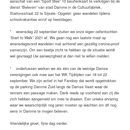
aanschaf van een “Sport Mee” 10 beurtenkaart te verkrijgen bij de
dienst “Beleven” van stad Damme in de Cultuurfabriek,
Stationsstraat 22 te Sijsele. Opgelet: geen wandelen tijdens
schoolvakanties en/of op feestdagen.
* woensdag 22 september sluiten we onze eigen oefentochten
‘Start to Walk” 2021 af. We gaan nog een laatste maal op
woensdagavond wandelen mat achteraf een gezellig corona-proof
samenzijn. Om een beetje zicht te hebben op de situatie wordt
wel gevraagd Uw aanwezigheid al dan niet te willen melden.
* ondertussen werken we als één van de weinige Damse
verenigingen ook mee aan het WK Tijdrijden van 18 tot 22
september. We zijn actief in het Fandorp dat wordt opgetrokken
op de parking Damme Zuid langs de Damse Vaart waar de
renners een passage maken. Dank reeds op voorhand aan zij die
zich hebben aangemeld om mee te draaien. Een unieke ervaring
waar we waarschijnlijk nog jaren moeten op wachten om dit nog
eens in Damme te mogen beleven.
Vriendelijke groet, fijne dag verder,