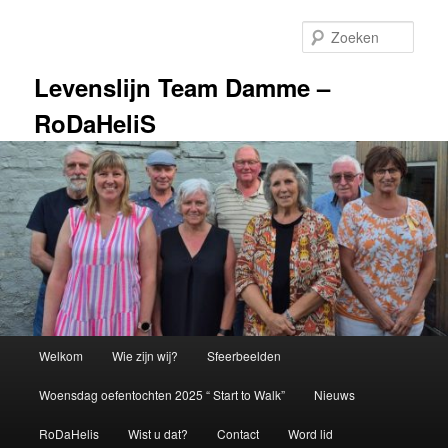
Spring
Spring
naar
naar
Zoek
de
de
primaire
secundaire
Levenslijn Team Damme –
inhoud
inhoud
RoDaHeliS
Hoofdmenu
Welkom
Wie zijn wij?
Sfeerbeelden
Woensdag oefentochten 2025 “ Start to Walk”
Nieuws
RoDaHelis
Wist u dat?
Contact
Word lid