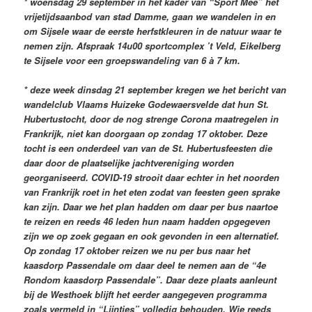
* woensdag 29 september in het kader van “Sport Mee” het
vrijetijdsaanbod van stad Damme, gaan we wandelen in en
om Sijsele waar de eerste herfstkleuren in de natuur waar te
nemen zijn. Afspraak 14u00 sportcomplex ’t Veld, Eikelberg
te Sijsele voor een groepswandeling van 6 à 7 km.
* deze week dinsdag 21 september kregen we het bericht van
wandelclub Vlaams Huizeke Godewaersvelde dat hun St.
Hubertustocht, door de nog strenge Corona maatregelen in
Frankrijk, niet kan doorgaan op zondag 17 oktober. Deze
tocht is een onderdeel van van de St. Hubertusfeesten die
daar door de plaatselijke jachtvereniging worden
georganiseerd. COVID-19 strooit daar echter in het noorden
van Frankrijk roet in het eten zodat van feesten geen sprake
kan zijn. Daar we het plan hadden om daar per bus naartoe
te reizen en reeds 46 leden hun naam hadden opgegeven
zijn we op zoek gegaan en ook gevonden in een alternatief.
Op zondag 17 oktober reizen we nu per bus naar het
kaasdorp Passendale om daar deel te nemen aan de “4e
Rondom kaasdorp Passendale”. Daar deze plaats aanleunt
bij de Westhoek blijft het eerder aangegeven programma
zoals vermeld in “Lijntjes” volledig behouden. Wie reeds