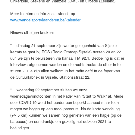
Onkerzele, Stekene en Wanzele (O-VL) en Groede (Zeeland)
Meer tochten en info zoals steeds op
www.wandelsportvlaanderen.be/kalender
Nieuws uit eigen keuken:
* dinsdag 21 september zijn we ter gelegenheid van Sijsele
kermis te gast bij ROS (Radio Omroep Sijsele) tussen 20 en 22
uur, we zijn te beluisteren via kanaal FM 92.1. Bedoeling is dat er
interviews afgenomen worden en die rechtstreeks de ether in te
sturen. Jullie zijn allen welkom in het radio café in de foyer van
de Cultuurfabriek in Sijsele, Stationsstraat 22.
* woensdag 22 september sluiten we onze
woensdagavondtochten in het kader van “Start to Walk” af. Mede
door COVID-19 werd het eerder een beperkt aanbod maar toch
mogen we bogen op een mooi parcours. Na de korte wandeling
(+/- 5 km) kunnen we samen nog genieten van een hapje (op de
barbecue) en een drankje om gezellig het seizoen 2021 te
beëindigen.