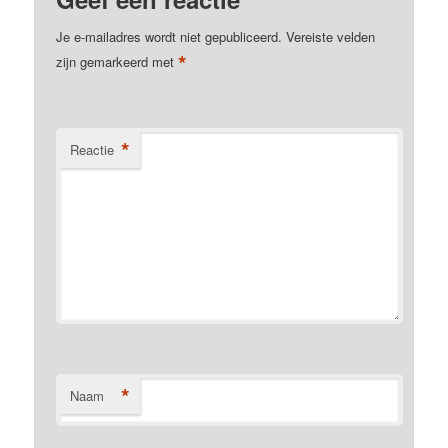
Je e-mailadres wordt niet gepubliceerd.
Vereiste velden
*
zijn gemarkeerd met
*
Reactie
*
Naam