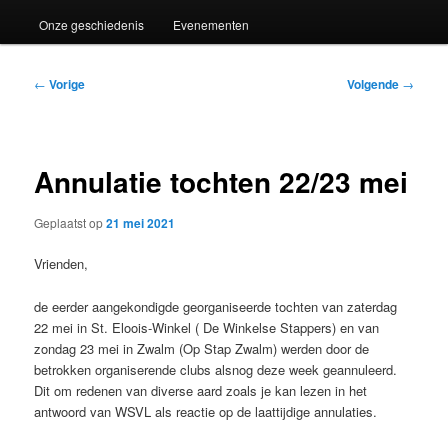
Onze geschiedenis
Evenementen
Bericht
←
Vorige
Volgende
→
navigatie
Annulatie tochten 22/23 mei
Geplaatst op
21 mei 2021
Vrienden,
de eerder aangekondigde georganiseerde tochten van zaterdag
22 mei in St. Eloois-Winkel ( De Winkelse Stappers) en van
zondag 23 mei in Zwalm (Op Stap Zwalm) werden door de
betrokken organiserende clubs alsnog deze week geannuleerd.
Dit om redenen van diverse aard zoals je kan lezen in het
antwoord van WSVL als reactie op de laattijdige annulaties.