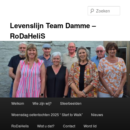
Spring
naar
Zoek
de
primaire
Levenslijn Team Damme –
inhoud
RoDaHeliS
Hoofdmenu
Welkom
Wie zijn wij?
Sfeerbeelden
Woensdag oefentochten 2025 “ Start to Walk”
Nieuws
RoDaHelis
Wist u dat?
Contact
Word lid