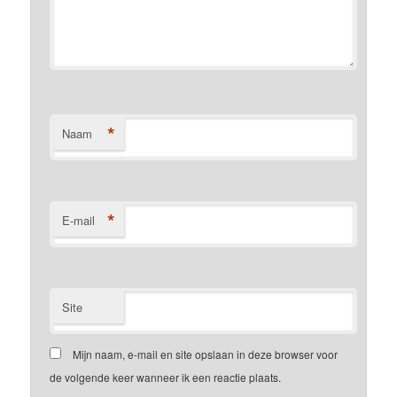
*
Naam
*
E-mail
Site
Mijn naam, e-mail en site opslaan in deze browser voor
de volgende keer wanneer ik een reactie plaats.