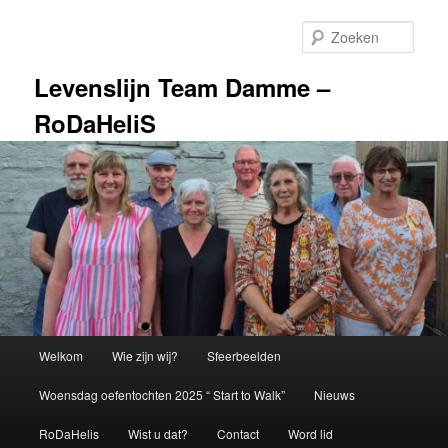
Spring
naar
Zoek
de
primaire
Levenslijn Team Damme –
inhoud
RoDaHeliS
Hoofdmenu
Welkom
Wie zijn wij?
Sfeerbeelden
Woensdag oefentochten 2025 “ Start to Walk”
Nieuws
RoDaHelis
Wist u dat?
Contact
Word lid