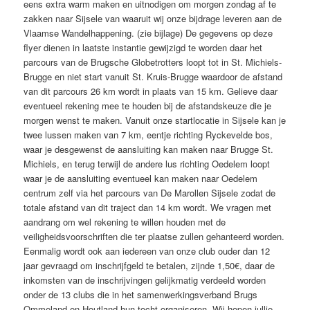
eens extra warm maken en uitnodigen om morgen zondag af te
zakken naar Sijsele van waaruit wij onze bijdrage leveren aan de
Vlaamse Wandelhappening. (zie bijlage) De gegevens op deze
flyer dienen in laatste instantie gewijzigd te worden daar het
parcours van de Brugsche Globetrotters loopt tot in St. Michiels-
Brugge en niet start vanuit St. Kruis-Brugge waardoor de afstand
van dit parcours 26 km wordt in plaats van 15 km. Gelieve daar
eventueel rekening mee te houden bij de afstandskeuze die je
morgen wenst te maken. Vanuit onze startlocatie in Sijsele kan je
twee lussen maken van 7 km, eentje richting Ryckevelde bos,
waar je desgewenst de aansluiting kan maken naar Brugge St.
Michiels, en terug terwijl de andere lus richting Oedelem loopt
waar je de aansluiting eventueel kan maken naar Oedelem
centrum zelf via het parcours van De Marollen Sijsele zodat de
totale afstand van dit traject dan 14 km wordt. We vragen met
aandrang om wel rekening te willen houden met de
veiligheidsvoorschriften die ter plaatse zullen gehanteerd worden.
Eenmalig wordt ook aan iedereen van onze club ouder dan 12
jaar gevraagd om inschrijfgeld te betalen, zijnde 1,50€, daar de
inkomsten van de inschrijvingen gelijkmatig verdeeld worden
onder de 13 clubs die in het samenwerkingsverband Brugs
Ommeland en Houtland hun tocht organiseren. Wij hopen jullie