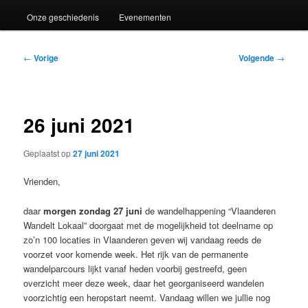
Onze geschiedenis
Evenementen
Bericht
←
Vorige
Volgende
→
navigatie
26 juni 2021
Geplaatst op
27 juni 2021
Vrienden,
daar
morgen zondag 27 juni
de wandelhappening “Vlaanderen
Wandelt Lokaal” doorgaat met de mogelijkheid tot deelname op
zo’n 100 locaties in Vlaanderen geven wij vandaag reeds de
voorzet voor komende week. Het rijk van de permanente
wandelparcours lijkt vanaf heden voorbij gestreefd, geen
overzicht meer deze week, daar het georganiseerd wandelen
voorzichtig een heropstart neemt. Vandaag willen we jullie nog