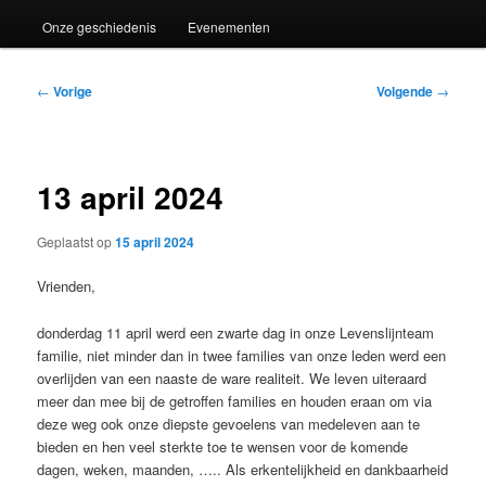
Onze geschiedenis
Evenementen
Bericht
←
Vorige
Volgende
→
navigatie
13 april 2024
Geplaatst op
15 april 2024
Vrienden,
donderdag 11 april werd een zwarte dag in onze Levenslijnteam
familie, niet minder dan in twee families van onze leden werd een
overlijden van een naaste de ware realiteit. We leven uiteraard
meer dan mee bij de getroffen families en houden eraan om via
deze weg ook onze diepste gevoelens van medeleven aan te
bieden en hen veel sterkte toe te wensen voor de komende
dagen, weken, maanden, ….. Als erkentelijkheid en dankbaarheid