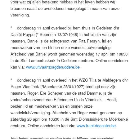
voor wat zij allen betekend hebben in het leven hebben wij
bloemen naast de overledenen neergelegd in naam van onze
vereniging.
* donderdag 11 april overleed bij hem thuis in Oedelem dhr
Daniël Puype (° Beernem 13/07/1948) in het bijzijn van zijn
naasten. Daniël is de echtgenoot van Rita Persyn, lid en
medewerker van en binnen onze wandelclub/vereniging.
Afscheid van Daniël wordt genomen woensdag 17 april om 10u30
in de Sint Lambertuskerk in Oedelem centrum. Online condoleren
kan via:
www.uitvaartzorgderuddere.be
* donderdag 11 april overleed in het WZC Tilia te Maldegem dhr
Roger Vlaminck (°Moerkerke 28/01/1927) omringd door zijn
naasten. Roger, Ere Schepen van de stad Damme, is de
vader/schoonvader van Etienne en Linda Vlaminck – Hooft,
beiden lid en medewerker van en binnen onze
wandelclub/vereniging. Afscheid van Roger wordt genomen op
zaterdag 20 april om 10u30 in de Sint Dionisiuskerk te Moerkerke
centrum. Online condoleren kan via:
www.frankdecoster.be
Van beide overlijdens vinden jullie in bijlage een rouwbrief.