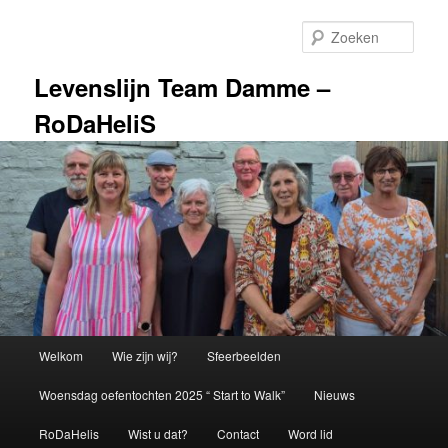
Spring
naar
Zoek
de
primaire
Levenslijn Team Damme –
inhoud
RoDaHeliS
Hoofdmenu
Welkom
Wie zijn wij?
Sfeerbeelden
Woensdag oefentochten 2025 “ Start to Walk”
Nieuws
RoDaHelis
Wist u dat?
Contact
Word lid