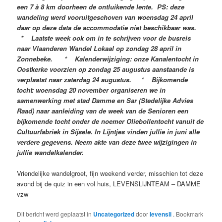
een 7 à 8 km doorheen de ontluikende lente. PS: deze
wandeling werd vooruitgeschoven van woensdag 24 april
daar op deze data de accommodatie niet beschikbaar was.
* Laatste week ook om in te schrijven voor de busreis
naar Vlaanderen Wandel Lokaal op zondag 28 april in
Zonnebeke. * Kalenderwijziging: onze Kanalentocht in
Oostkerke voorzien op zondag 25 augustus aanstaande is
verplaatst naar zaterdag 24 augustus. * Bijkomende
tocht: woensdag 20 november organiseren we in
samenwerking met stad Damme en Sar (Stedelijke Advies
Raad) naar aanleiding van de week van de Senioren een
bijkomende tocht onder de noemer Oliebollentocht vanuit de
Cultuurfabriek in Sijsele. In Lijntjes vinden jullie in juni alle
verdere gegevens. Neem akte van deze twee wijzigingen in
jullie wandelkalender.
Vriendelijke wandelgroet, fijn weekend verder, misschien tot deze
avond bij de quiz in een vol huis, LEVENSLIJNTEAM – DAMME
vzw
Dit bericht werd geplaatst in
Uncategorized
door
levensli
. Bookmark