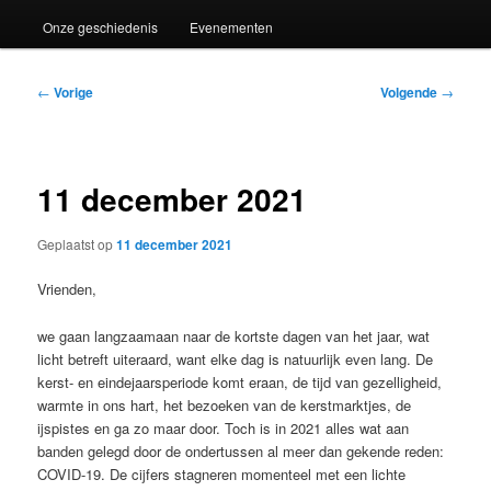
Onze geschiedenis
Evenementen
Bericht
←
Vorige
Volgende
→
navigatie
11 december 2021
Geplaatst op
11 december 2021
Vrienden,
we gaan langzaamaan naar de kortste dagen van het jaar, wat
licht betreft uiteraard, want elke dag is natuurlijk even lang. De
kerst- en eindejaarsperiode komt eraan, de tijd van gezelligheid,
warmte in ons hart, het bezoeken van de kerstmarktjes, de
ijspistes en ga zo maar door. Toch is in 2021 alles wat aan
banden gelegd door de ondertussen al meer dan gekende reden:
COVID-19. De cijfers stagneren momenteel met een lichte