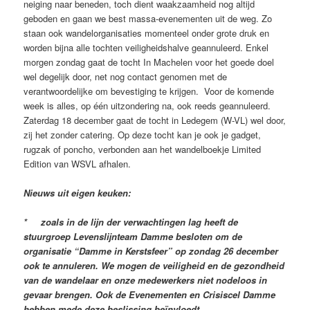
neiging naar beneden, toch dient waakzaamheid nog altijd
geboden en gaan we best massa-evenementen uit de weg. Zo
staan ook wandelorganisaties momenteel onder grote druk en
worden bijna alle tochten veiligheidshalve geannuleerd. Enkel
morgen zondag gaat de tocht In Machelen voor het goede doel
wel degelijk door, net nog contact genomen met de
verantwoordelijke om bevestiging te krijgen. Voor de komende
week is alles, op één uitzondering na, ook reeds geannuleerd.
Zaterdag 18 december gaat de tocht in Ledegem (W-VL) wel door,
zij het zonder catering. Op deze tocht kan je ook je gadget,
rugzak of poncho, verbonden aan het wandelboekje Limited
Edition van WSVL afhalen.
Nieuws uit eigen keuken:
* zoals in de lijn der verwachtingen lag heeft de
stuurgroep Levenslijnteam Damme besloten om de
organisatie “Damme in Kerstsfeer” op zondag 26 december
ook te annuleren. We mogen de veiligheid en de gezondheid
van de wandelaar en onze medewerkers niet nodeloos in
gevaar brengen. Ook de Evenementen en Crisiscel Damme
hebben mede deze beslissing beïnvloedt.