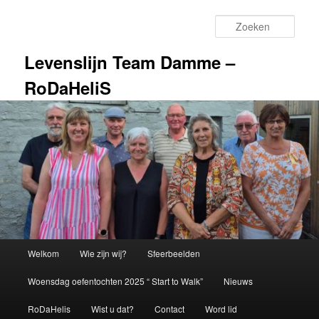
Spring
naar
Zoek
de
primaire
Levenslijn Team Damme –
inhoud
RoDaHeliS
Hoofdmenu
Welkom
Wie zijn wij?
Sfeerbeelden
Woensdag oefentochten 2025 “ Start to Walk”
Nieuws
RoDaHelis
Wist u dat?
Contact
Word lid