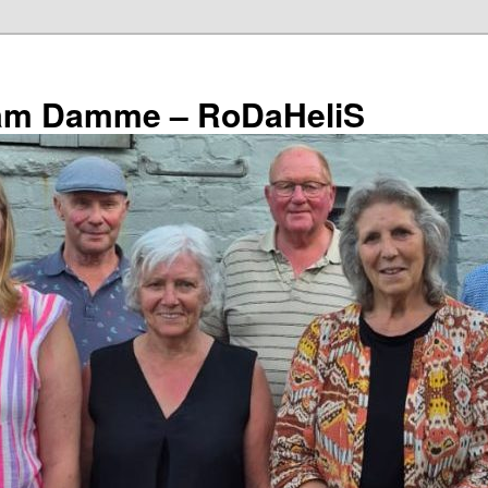
eam Damme – RoDaHeliS