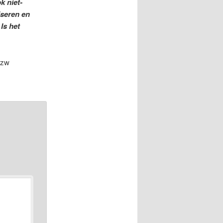
k niet-
iseren en
Is het
vzw