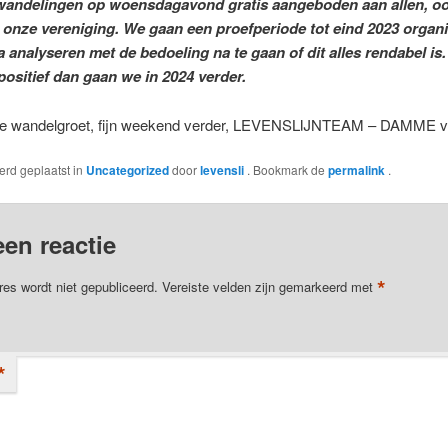
wandelingen op woensdagavond gratis aangeboden aan allen, oo
 onze vereniging. We gaan een proefperiode tot eind 2023 organ
 analyseren met de bedoeling na te gaan of dit alles rendabel is. 
 positief dan gaan we in 2024 verder.
jke wandelgroet, fijn weekend verder, LEVENSLIJNTEAM – DAMME 
werd geplaatst in
Uncategorized
door
levensli
. Bookmark de
permalink
.
een reactie
*
res wordt niet gepubliceerd.
Vereiste velden zijn gemarkeerd met
*