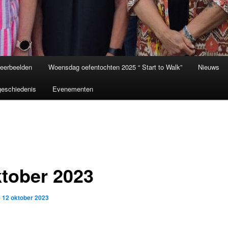
eerbeelden
Woensdag oefentochten 2025 “ Start to Walk”
Nieuws
eschiedenis
Evenementen
ktober 2023
p
12 oktober 2023