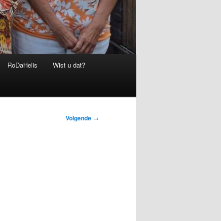
RoDaHelis
Wist u dat?
Volgende
→