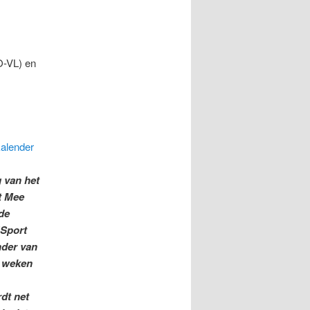
O-VL) en
alender
 van het
t Mee
de
“Sport
nder van
 weken
dt net