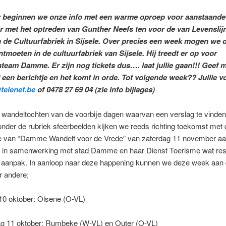
 beginnen we onze info met een warme oproep voor aanstaande 
r met het optreden van Gunther Neefs
ten voor de van Levensli
de Cultuurfabriek in Sijsele.
Over precies een week mogen we d
tmoeten in de cultuurfabriek van Sijsele. Hij treedt er op voor
nteam Damme. Er zijn nog tickets dus…. laat jullie gaan!!! Geef 
f een berichtje en het komt in orde. Tot volgende week?? Jullie vo
telenet.be
of 0478 27 69 04 (zie info bijlages)
wandeltochten van de voorbije dagen waarvan een verslag te vinden
onder de rubriek sfeerbeelden kijken we reeds richting toekomst met 
ie van “Damme Wandelt voor de Vrede” van zaterdag 11 november a
 in samenwerking met stad Damme en haar Dienst Toerisme wat resu
 aanpak. In aanloop naar deze happening kunnen we deze week aan 
r andere;
10 oktober: Olsene (O-VL)
g 11 oktober: Rumbeke (W-VL) en Outer (O-VL)