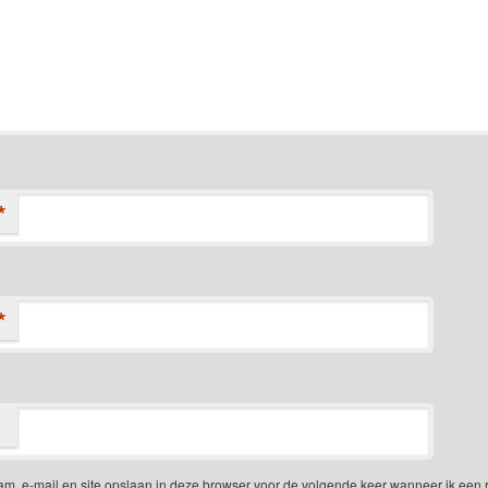
*
*
am, e-mail en site opslaan in deze browser voor de volgende keer wanneer ik een 