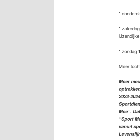
* donderda
* zaterda
IJzendijke
* zondag 
Meer tocht
Meer nieu
optrekken
2023-202
Sportdien
Mee”. Dat
“Sport M
vanuit spo
Levensli