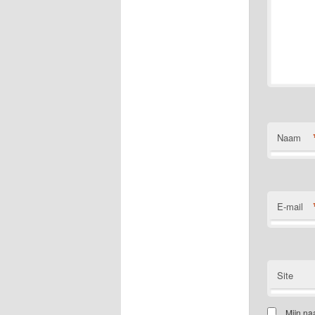
Naam
E-mail
Site
Mijn na