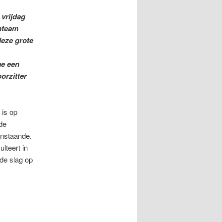
vrijdag
jnteam
eze grote
me een
orzitter
 is op
de
anstaande.
lteert in
de slag op