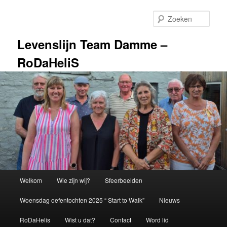
Spring
naar
Zoek
de
primaire
Levenslijn Team Damme –
inhoud
RoDaHeliS
Hoofdmenu
Welkom
Wie zijn wij?
Sfeerbeelden
Woensdag oefentochten 2025 “ Start to Walk”
Nieuws
RoDaHelis
Wist u dat?
Contact
Word lid