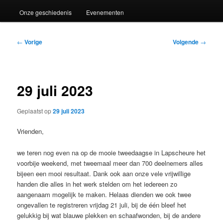
Onze geschiedenis
Evenementen
Bericht
←
Vorige
Volgende
→
navigatie
29 juli 2023
Geplaatst op
29 juli 2023
Vrienden,
we teren nog even na op de mooie tweedaagse in Lapscheure het
voorbije weekend, met tweemaal meer dan 700 deelnemers alles
bijeen een mooi resultaat. Dank ook aan onze vele vrijwillige
handen die alles in het werk stelden om het iedereen zo
aangenaam mogelijk te maken. Helaas dienden we ook twee
ongevallen te registreren vrijdag 21 juli, bij de één bleef het
gelukkig bij wat blauwe plekken en schaafwonden, bij de andere