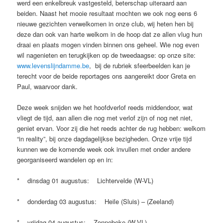
werd een enkelbreuk vastgesteld, beterschap uiteraard aan
beiden. Naast het mooie resultaat mochten we ook nog eens 6
nieuwe gezichten verwelkomen in onze club, wij heten hen bij
deze dan ook van harte welkom in de hoop dat ze allen vlug hun
draai en plaats mogen vinden binnen ons geheel. Wie nog even
wil nagenieten en terugkijken op de tweedaagse: op onze site:
www.levenslijndamme.be
, bij de rubriek sfeerbeelden kan je
terecht voor de beide reportages ons aangereikt door Greta en
Paul, waarvoor dank.
Deze week snijden we het hoofdverlof reeds middendoor, wat
vliegt de tijd, aan allen die nog met verlof zijn of nog net niet,
geniet ervan. Voor zij die het reeds achter de rug hebben: welkom
“in reality”, bij onze dagdagelijkse bezigheden. Onze vrije tijd
kunnen we de komende week ook invullen met onder andere
georganiseerd wandelen op en in:
* dinsdag 01 augustus: Lichtervelde (W-VL)
* donderdag 03 augustus: Heile (Sluis) – (Zeeland)
* vrijdag 04 augustus: Zonnebeke (W-VL)