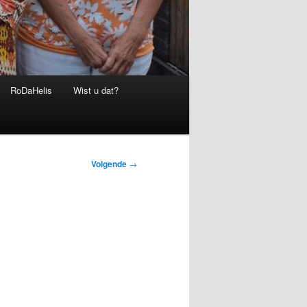
RoDaHelis
Wist u dat?
Volgende
→