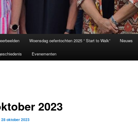
eerbeelden
Woensdag oefentochten 2025 “ Start to Walk”
Nieuws
eschiedenis
Evenementen
oktober 2023
p
28 oktober 2023