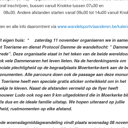
vooraf inschrijven, bussen vanuit Knokke tussen 07
ndere afstanden starten vanaf 09u30 tot 14u00 vanuit Kno
en en alle info daaromtrent via
www.wandelsportvlaanderen.be/kalen
it eigen huis: * zaterdag 11 november organiseren we in sam
st Toerisme en dienst Protocol Damme de wandeltocht: ” Damme
rede”. Deze organisatie staat in het teken van de beide wereldo
ok vele Dammenaren het leven lieten. Na de herdenkingsmis om 
eciale plechtigheid op de begraafplaats Moerkerke-kerk aan de b
onumenten. Alle parcours doen ook de passage aan deze monu
 Toerisme heeft een speciale gratis sticker ontwikkeld om in het
kje te kleven. Naast de afstanden vermeld op de flyer heeft
ouwer Ludo ook nog een 9 km uitgedokterd die in Moerkerke blij
ls dus en de ideale familie uitstap. We hopen uiteraard op jullie
eid, rustmomenten op elke afstand.
nde woensdagmiddagwandeling vindt plaats woensdag 08 novem