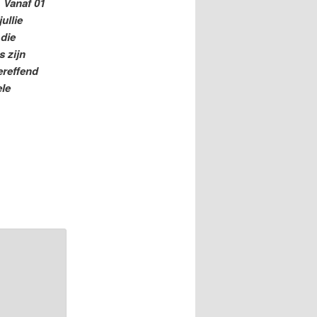
 Vanaf 01
ullie
die
s zijn
ereffend
ele