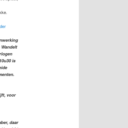
u30 en
kke.
der
enwerking
 Wandelt
orlogen
10u30 is
eide
menten.
ft, voor
ber, daar