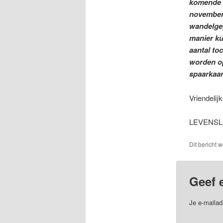
komende w
november 
wandelgeg
manier ku
aantal to
worden op
spaarkaar
Vriendelij
LEVENSL
Dit bericht 
Geef 
Je e-mailad