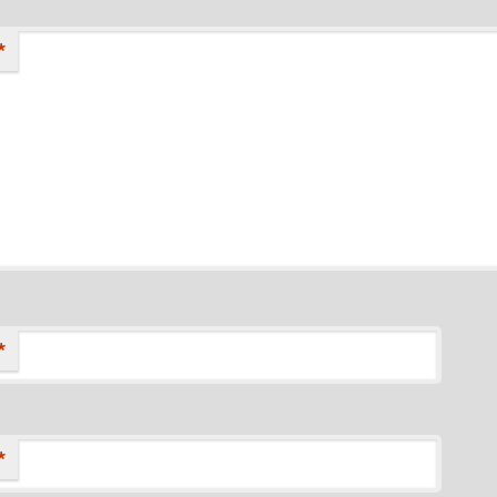
*
*
*