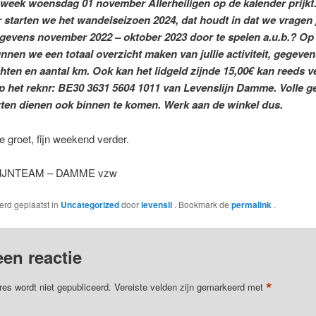
eek woensdag 01 november Allerheiligen op de kalender prijkt.
starten we het wandelseizoen 2024, dat houdt in dat we vragen j
evens november 2022 – oktober 2023 door te spelen a.u.b.? Op 
nnen we een totaal overzicht maken van jullie activiteit, gegeven
chten en aantal km. Ook kan het lidgeld zijnde 15,00€ kan reeds v
 het reknr: BE30 3631 5604 1011 van Levenslijn Damme. Volle g
ten dienen ook binnen te komen. Werk aan de winkel dus.
ke groet, fijn weekend verder.
IJNTEAM – DAMME vzw
werd geplaatst in
Uncategorized
door
levensli
. Bookmark de
permalink
.
een reactie
*
res wordt niet gepubliceerd.
Vereiste velden zijn gemarkeerd met