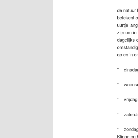
de natuur 
betekent 
uurtje la
zijn om in
dagelijks 
omstandig
op en in o
* dinsdag
* woensda
* vrijda
* zaterda
* zondag 
Klinge en 