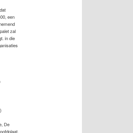
dat
u00, een
benemend
palet zal
. in die
anisaties
)
)
e, De
oofdplaat,