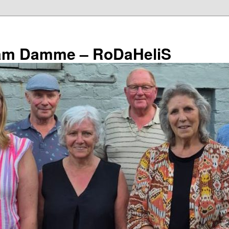
eam Damme – RoDaHeliS