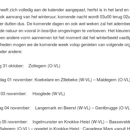
heeft zich volledig aan de kalender aangepast, herfst is in het land en 
ook aanvang van het winteruur, komende nacht wordt 03u00 terug 02
nger dutten dus. De komende dagen en ook wel weken zal het adem
 de natuur en vooral in bosrijke omgevingen te vertoeven. Het kleuren
een andere vorm aannemen tot het moment dat het winterbeeld vastligt
heden mogen we de komende week volop genieten van volgende org
nder andere:
 31 oktober: Zottegem (O-VL)
g 01 november: Koekelare en Zillebeke (W-VL) – Maldegem (O-VL
g 03 november: Hooglede (W-VL)
g 04 november: Langemark en Beerst (W-VL) – Gentbrugge (O-VL
05 november: Ingelmunster en Knokke-Heist (W-VL) – Basseveld
Balegem (O-VL) – opgelet in Knokke-Heist : Canadese Mars vanuit H