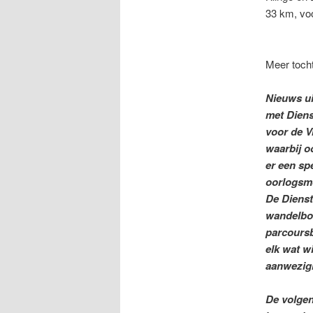
33 km, 
08u30. A
Meer tocht
Nieuws u
met Dien
voor de V
waarbij o
er een sp
oorlogsm
De Dienst
wandelboe
parcoursb
elk wat wi
aanwezigh
De volge