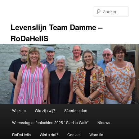
Spring
naar
Zoek
de
primaire
Levenslijn Team Damme –
inhoud
RoDaHeliS
Hoofdmenu
Welkom
Wie zijn wij?
Sfeerbeelden
Woensdag oefentochten 2025 “ Start to Walk”
Nieuws
RoDaHelis
Wist u dat?
Contact
Word lid