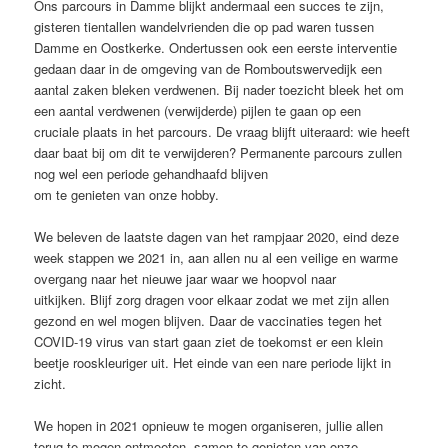
Ons parcours in Damme blijkt andermaal een succes te zijn,
gisteren tientallen wandelvrienden die op pad waren tussen
Damme en Oostkerke. Ondertussen ook een eerste interventie
gedaan daar in de omgeving van de Romboutswervedijk een
aantal zaken bleken verdwenen. Bij nader toezicht bleek het om
een aantal verdwenen (verwijderde) pijlen te gaan op een
cruciale plaats in het parcours. De vraag blijft uiteraard: wie heeft
daar baat bij om dit te verwijderen? Permanente parcours zullen
nog wel een periode gehandhaafd blijven
om te genieten van onze hobby.
We beleven de laatste dagen van het rampjaar 2020, eind deze
week stappen we 2021 in, aan allen nu al een veilige en warme
overgang naar het nieuwe jaar waar we hoopvol naar
uitkijken. Blijf zorg dragen voor elkaar zodat we met zijn allen
gezond en wel mogen blijven. Daar de vaccinaties tegen het
COVID-19 virus van start gaan ziet de toekomst er een klein
beetje rooskleuriger uit. Het einde van een nare periode lijkt in
zicht.
We hopen in 2021 opnieuw te mogen organiseren, jullie allen
terug te mogen ontmoeten, samen te genieten van onze