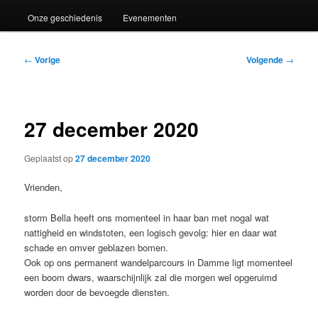
Onze geschiedenis
Evenementen
Bericht
←
Vorige
Volgende
→
navigatie
27 december 2020
Geplaatst op
27 december 2020
Vrienden,
storm Bella heeft ons momenteel in haar ban met nogal wat
nattigheid en windstoten, een logisch gevolg: hier en daar wat
schade en omver geblazen bomen.
Ook op ons permanent wandelparcours in Damme ligt momenteel
een boom dwars, waarschijnlijk zal die morgen wel opgeruimd
worden door de bevoegde diensten.