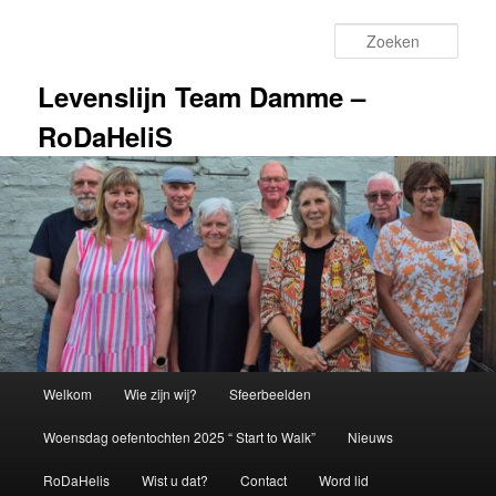
Spring
naar
Zoek
de
primaire
Levenslijn Team Damme –
inhoud
RoDaHeliS
Hoofdmenu
Welkom
Wie zijn wij?
Sfeerbeelden
Woensdag oefentochten 2025 “ Start to Walk”
Nieuws
RoDaHelis
Wist u dat?
Contact
Word lid