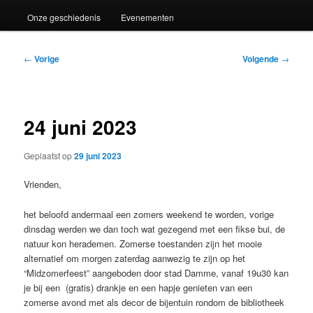
Onze geschiedenis
Evenementen
Bericht
←
Vorige
Volgende
→
navigatie
24 juni 2023
Geplaatst op
29 juni 2023
Vrienden,
het beloofd andermaal een zomers weekend te worden, vorige
dinsdag werden we dan toch wat gezegend met een fikse bui, de
natuur kon herademen. Zomerse toestanden zijn het mooie
alternatief om morgen zaterdag aanwezig te zijn op het
“Midzomerfeest” aangeboden door stad Damme, vanaf 19u30 kan
je bij een (gratis) drankje en een hapje genieten van een
zomerse avond met als decor de bijentuin rondom de bibliotheek