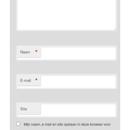
*
Naam
*
E-mail
Site
Mijn naam, e-mail en site opslaan in deze browser voor