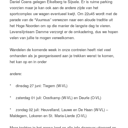
Daniel Coens gelegen Eikelberg te Sijsele. Er is ruime parking
voorzien maar je kan ook aan de andere zijde van het
sportcomplex uw wagen eventueel kwijt. Om 22u45 wordt met de
parade van de “Vuurreus” verwezen naar een aloude traditie uit
het Hoge Noorden om op die manier de langste dag te vieren.
Levenslijnteam Damme verzorgt er de omkadering, dus we hopen
velen van jullie te mogen verwelkomen.
Wandelen de komende week in onze contreien heeft niet veel
omhanden als je georganiseerd aan je trekken wenst te komen,
het kan op en in onder
andere:
* dinsdag 27 juni: Tiegem (W-VL)
* zaterdag 01 juli: Oostkamp (W-VL) en Deurle (O-VL)
* zondag 02 juli: Heuvelland, Lauwe en De Haan (W-VL) –
Maldegem, Lokeren en St. Maria-Lierde (O-VL)
Meer tochten in het ganse land en alle info daarover uiteraard op