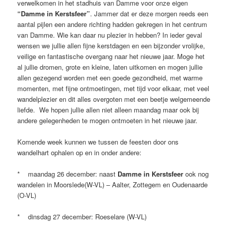
verwelkomen in het stadhuis van Damme voor onze eigen
“Damme in Kerstsfeer”
. Jammer dat er deze morgen reeds een
aantal pijlen een andere richting hadden gekregen in het centrum
van Damme. Wie kan daar nu plezier in hebben? In ieder geval
wensen we jullie allen fijne kerstdagen en een bijzonder vrolijke,
veilige en fantastische overgang naar het nieuwe jaar. Moge het
al jullie dromen, grote en kleine, laten uitkomen en mogen jullie
allen gezegend worden met een goede gezondheid, met warme
momenten, met fijne ontmoetingen, met tijd voor elkaar, met veel
wandelplezier en dit alles overgoten met een beetje welgemeende
liefde. We hopen jullie allen niet alleen maandag maar ook bij
andere gelegenheden te mogen ontmoeten in het nieuwe jaar.
Komende week kunnen we tussen de feesten door ons
wandelhart ophalen op en in onder andere:
* maandag 26 december: naast
Damme in Kerstsfeer
ook nog
wandelen in Moorslede(W-VL) – Aalter, Zottegem en Oudenaarde
(O-VL)
* dinsdag 27 december: Roeselare (W-VL)