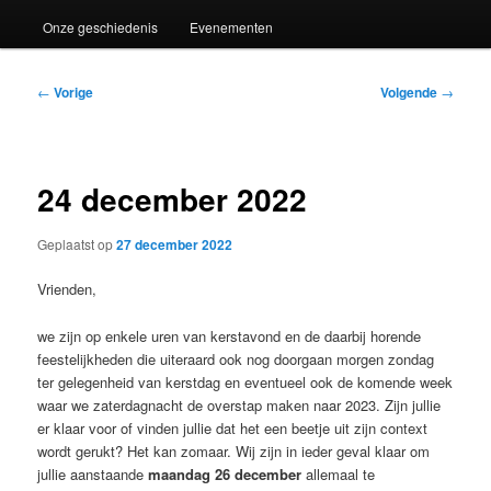
Onze geschiedenis
Evenementen
Bericht
←
Vorige
Volgende
→
navigatie
24 december 2022
Geplaatst op
27 december 2022
Vrienden,
we zijn op enkele uren van kerstavond en de daarbij horende
feestelijkheden die uiteraard ook nog doorgaan morgen zondag
ter gelegenheid van kerstdag en eventueel ook de komende week
waar we zaterdagnacht de overstap maken naar 2023. Zijn jullie
er klaar voor of vinden jullie dat het een beetje uit zijn context
wordt gerukt? Het kan zomaar. Wij zijn in ieder geval klaar om
jullie aanstaande
maandag 26 december
allemaal te