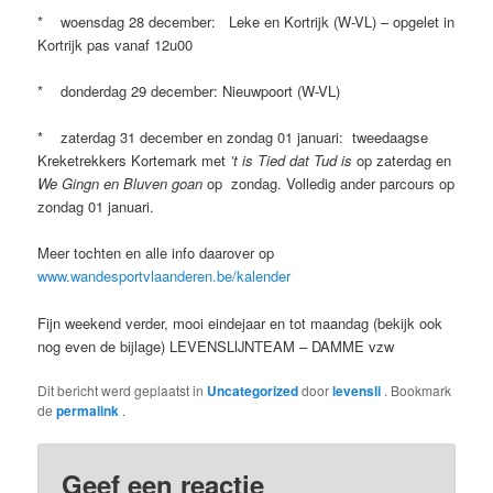
* woensdag 28 december: Leke en Kortrijk (W-VL) – opgelet in
Kortrijk pas vanaf 12u00
* donderdag 29 december: Nieuwpoort (W-VL)
* zaterdag 31 december en zondag 01 januari: tweedaagse
Kreketrekkers Kortemark met
’t is Tied dat Tud is
op zaterdag en
We Gingn en Bluven goan
op zondag. Volledig ander parcours op
zondag 01 januari.
Meer tochten en alle info daarover op
www.wandesportvlaanderen.be/kalender
Fijn weekend verder, mooi eindejaar en tot maandag (bekijk ook
nog even de bijlage) LEVENSLIJNTEAM – DAMME vzw
Dit bericht werd geplaatst in
Uncategorized
door
levensli
. Bookmark
de
permalink
.
Geef een reactie