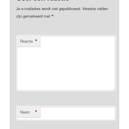
Je e-mailadres wordt niet gepubliceerd.
Vereiste velden
*
zijn gemarkeerd met
*
Reactie
*
Naam