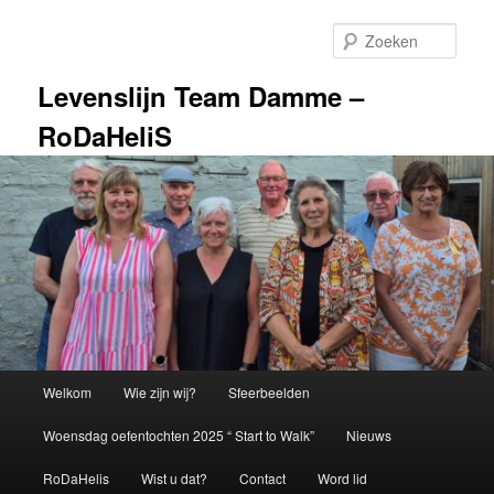
Spring
naar
Zoek
de
primaire
Levenslijn Team Damme –
inhoud
RoDaHeliS
Hoofdmenu
Welkom
Wie zijn wij?
Sfeerbeelden
Woensdag oefentochten 2025 “ Start to Walk”
Nieuws
RoDaHelis
Wist u dat?
Contact
Word lid