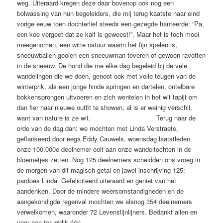
weg. Uiteraard kregen deze daar bovenop ook nog een
bolwassing van hun begeleiders, die mij terug kaatste naar eind
vorige eeuw toen dochterlief steeds een gezegde hanteerde: “Pa,
een koe vergeet dat ze kalf is geweest!”. Maar het is toch mooi
meegenomen, een witte natuur waarin het fijn spelen is,
sneeuwballen gooien een sneeuwman toveren of gewoon ravotten
in de sneeuw. De hond die me elke dag begeleid bij de vele
wandelingen die we doen, genoot ook met volle teugen van de
winterprik, als een jonge hinde springen en dartelen, ontelbare
bokkensprongen uitvoeren en zich wentelen in het wit tapijt om
dan fier haar nieuwe outfit te showen, al is er weinig verschil,
want van nature is ze wit. Terug naar de
orde van de dag dan: we mochten met Linda Verstraete,
geflankeerd door eega Eddy Cauwels, woensdag laatstleden
onze 100.000e deelnemer ooit aan onze wandeltochten in de
bloemetjes zetten. Nog 125 deelnemers scheidden ons vroeg in
de morgen van dit magisch getal en jawel inschrijving 125:
pardoes Linda. Gefeliciteerd uiteraard en geniet van het
aandenken. Door de mindere weersomstandigheden en de
aangekondigde regenval mochten we alsnog 354 deelnemers
verwelkomen, waaronder 72 Levenslijnlijners. Bedankt allen en
voor een terugblik één