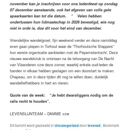
november kan je inschrijven voor ons ledenfeest op zondag
07 december aanstaande, ook het afgeven van volle gele
spaarkaarten kan tot die datum. * Velen hebben
ondertussen hun lidmaatschap in 2026 bevestigd, wie nog
niet in orde is, doe dit voor het eind van december.
Vriendelijke wandelgroet, fijn weekend verder en deze namiddag
even gaan piepen in Torhout waar de “Thorhoutsche Stappers”
hun eerste organisatie aanbieden met de Pepernotentocht. Deze
nieuwe wandelclub is ontstaan na de teloorgang van De Nacht
van Vlaanderen vzw deze zomer, waarbij enkele oud-leden de
handen in elkaar hebben geslagen om een doorstart te maken.
Chapeau, om in deze tijden dit nog te willen doen, duidelijk
wandelliefhebbers in hart en nieren.
Quote van de week: “Je hebt dwarsliggers nodig om de
rails recht te houden”.
LEVENSLIJNTEAM – DAMME vzw
Dit bericht werd geplaatst in
Uncategorized
door
levensli
. Bookmark