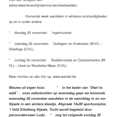
adres/www/levenslijndamme.be/sfeerbeelden.
Komende week wandelen in winterse omstandigheden
op en in onder andere:
* dinsdag 25 november: Ingelmunster
* zaterdag 29 november: Gullegem en Koekelare (W-Vl) –
Sleidinge (O-VL)
* zondag 30 november: Ruddervoorde en Oostduinkerke (W-
VL) – Ursel en Moerbeke-Waas (O-VL)
Meer tochten en alle info op :www.wandel.be
Nieuws uit eigen huis: * in het kader van “Start to
walk” , onze oefentochten op woensdag gaan we komende
woensdag 26 november wandelen in de namiddag in en om
Sijsele in een winters kleedje. Afspraak 14u00 sportcomplex
’t Veld Eikelberg Sijsele. Tocht wordt begeleid door
parcoursbouwer Ludo. * nog tot volgende zondag 30