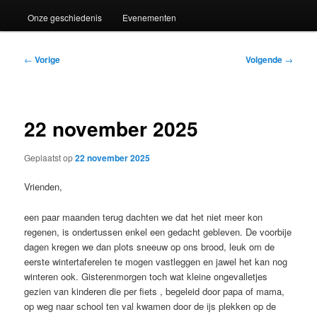
Onze geschiedenis
Evenementen
Bericht
←
Vorige
Volgende
→
navigatie
22 november 2025
Geplaatst op
22 november 2025
Vrienden,
een paar maanden terug dachten we dat het niet meer kon
regenen, is ondertussen enkel een gedacht gebleven. De voorbije
dagen kregen we dan plots sneeuw op ons brood, leuk om de
eerste wintertaferelen te mogen vastleggen en jawel het kan nog
winteren ook. Gisterenmorgen toch wat kleine ongevalletjes
gezien van kinderen die per fiets , begeleid door papa of mama,
op weg naar school ten val kwamen door de ijs plekken op de