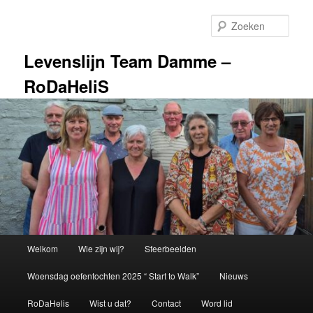
Spring
naar
Zoek
de
primaire
Levenslijn Team Damme –
inhoud
RoDaHeliS
Hoofdmenu
Welkom
Wie zijn wij?
Sfeerbeelden
Woensdag oefentochten 2025 “ Start to Walk”
Nieuws
RoDaHelis
Wist u dat?
Contact
Word lid