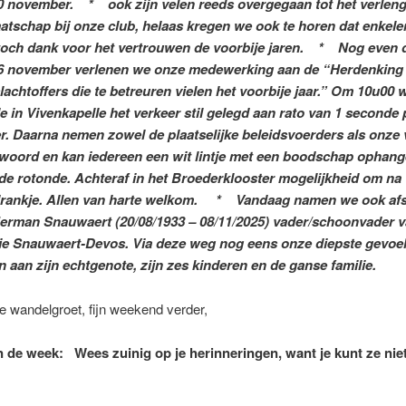
 november. * ook zijn velen reeds overgegaan tot het verlen
atschap bij onze club, helaas kregen we ook te horen dat enkele
toch dank voor het vertrouwen de voorbije jaren. * Nog even d
6 november verlenen we onze medewerking aan de “Herdenking
lachtoffers die te betreuren vielen het voorbije jaar.” Om 10u00 
e in Vivenkapelle het verkeer stil gelegd aan rato van 1 seconde 
er. Daarna nemen zowel de plaatselijke beleidsvoerders als onze
t woord en kan iedereen een wit lintje met een boodschap ophang
e rotonde. Achteraf in het Broederklooster mogelijkheid om na 
drankje. Allen van harte welkom. * Vandaag namen we ook af
erman Snauwaert (20/08/1933 – 08/11/2025) vader/schoonvader 
ie Snauwaert-Devos. Via deze weg nog eens onze diepste gevoe
 aan zijn echtgenote, zijn zes kinderen en de ganse familie.
ke wandelgroet, fijn weekend verder,
 de week: Wees zuinig op je herinneringen, want je kunt ze ni
…