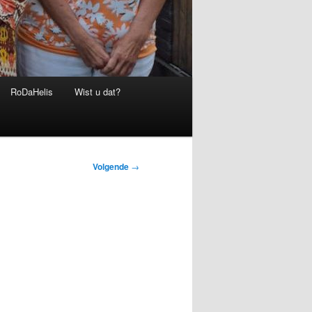
RoDaHelis
Wist u dat?
Volgende
→