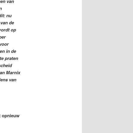
gen van
n
it: nu
 van de
wordt op
per
 voor
en in de
te praten
scheid
van Marnix
lens van
et opnieuw