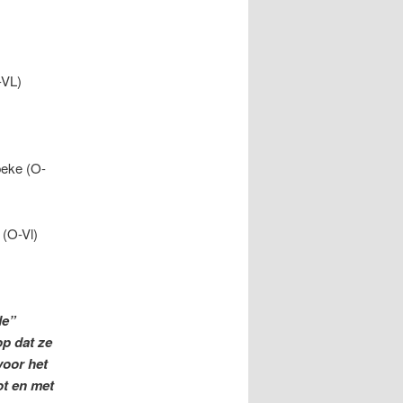
-VL)
eke (O-
(O-Vl)
de”
p dat ze
oor het
ot en met