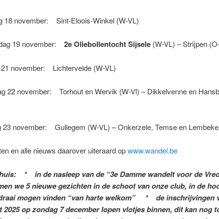
 18 november: Sint-Eloois-Winkel (W-VL)
dag 19 november:
2e Oliebollentocht Sijsele
(W-VL) – Strijpen (O
 21 november: Lichtervelde (W-VL)
g 22 november: Torhout en Wervik (W-Vl) – Dikkelvenne en Hansb
23 november: Gullegem (W-VL) – Onkerzele, Temse en Lembeke 
en en alle nieuws daarover uiteraard op
www.wandel.be
 huis: * in de nasleep van de “3e Damme wandelt voor de Vre
en we 5 nieuwe gezichten in de schoot van onze club, in de hoo
 draai mogen vinden “van harte welkom” * de inschrijvingen v
t 2025 op zondag 7 december lopen vlotjes binnen, dit kan nog t