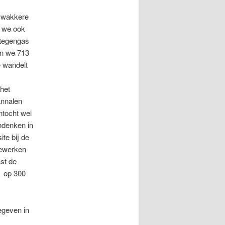
e wakkere
n we ook
 tegengas
en we 713
 wandelt
het
annalen
ntocht wel
ndenken in
te bij de
eewerken
ast de
t op 300
egeven in