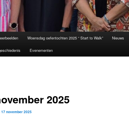
eerbeelden
Woensdag oefentochten 2025 “ Start to Walk”
Nieuws
eschiedenis
Evenementen
november 2025
p
17 november 2025