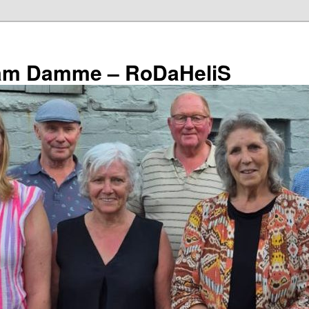
eam Damme – RoDaHeliS