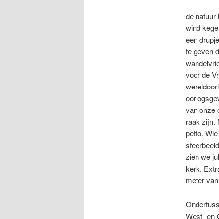
de natuur 
wind kegel
een drupj
te geven 
wandelvri
voor de Vr
wereldoorl
oorlogsgew
van onze 
raak zijn.
petto. Wie
sfeerbeel
zien we ju
kerk. Extr
meter van 
Ondertuss
West- en 