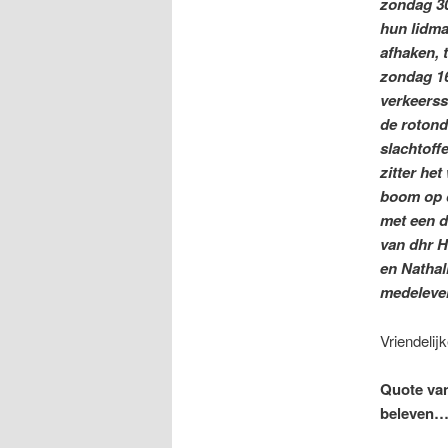
zondag 30
hun lidma
afhaken, 
zondag 1
verkeerss
de rotond
slachtoff
zitter he
boom op d
met een 
van dhr H
en Nathal
medeleven
Vriendelij
Quote van
beleven