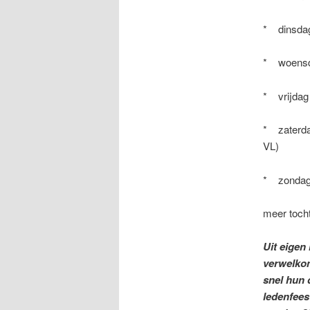
* dinsdag
* woens
* vrijdag
* zaterda
VL)
* zondag 
meer tocht
Uit eigen
verwelkom
snel hun
ledenfees