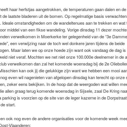
heeft haar herfstjas aangetrokken, de temperaturen gaan dalen en d
t de laatste bladeren uit de bomen. Op regelmatige basis verwachte
e. Ideale omstandigheden om de wandeltenues aan te trekken en wat
door middel van een fikse wandeling. Vorige dinsdag 11 dezer mocht
enden verwelkomen in Moerkerke ter gelegenheid van de “3e Damme
ede”, een verwijzing naar de toch wel donkere jaren tijdens de beide
ogen. Maar laten we op onze hoede zijn want ook vandaag de dag is 
eld niet veraf. Mochten we net niet onze 100.000e deelnemer in de 
club verwelkomen dan zal het komende woensdag bij de 2e Oliebolle
 Misschien kan ook jij die gelukkige zijn want we hebben een mooi aa
 nog even wil nagenieten van afgelopen dinsdag kan terecht op onze si
den, zeker eens bekijken. In de hoop dat de weergoden wat willen m
llie allen graag terug komende woensdag in Sijsele, zaal De Kring na
a parking is voorzien op de site van de leger kazerne in de Dorpstraa
de start.
en ook nog even de andere organisaties voor de komende week me
Oost-Vlaanderen: