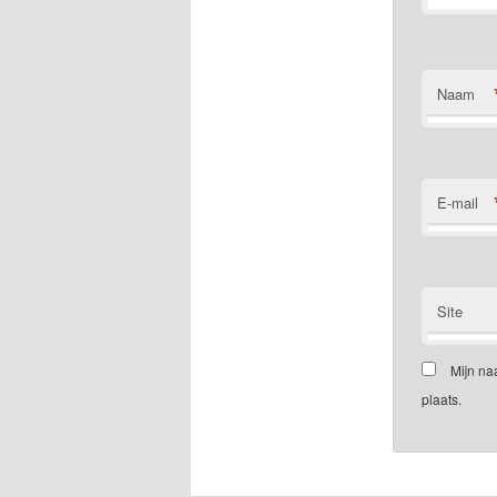
Naam
E-mail
Site
Mijn na
plaats.