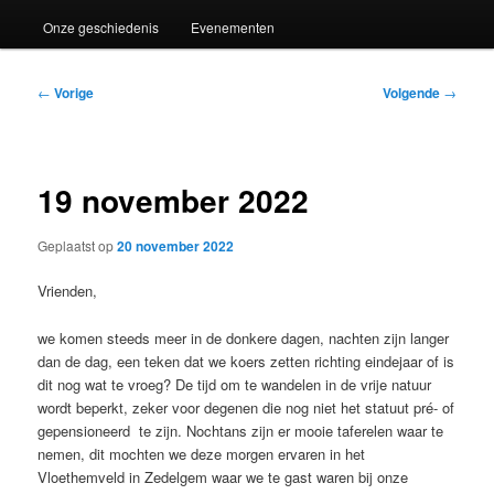
Onze geschiedenis
Evenementen
Bericht
←
Vorige
Volgende
→
navigatie
19 november 2022
Geplaatst op
20 november 2022
Vrienden,
we komen steeds meer in de donkere dagen, nachten zijn langer
dan de dag, een teken dat we koers zetten richting eindejaar of is
dit nog wat te vroeg? De tijd om te wandelen in de vrije natuur
wordt beperkt, zeker voor degenen die nog niet het statuut pré- of
gepensioneerd te zijn. Nochtans zijn er mooie taferelen waar te
nemen, dit mochten we deze morgen ervaren in het
Vloethemveld in Zedelgem waar we te gast waren bij onze