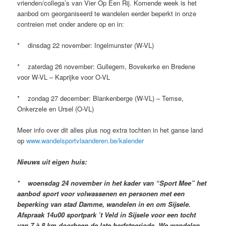
vrienden/collega’s van Vier Op Een Rij. Komende week is het
aanbod om georganiseerd te wandelen eerder beperkt in onze
contreien met onder andere op en in:
* dinsdag 22 november: Ingelmunster (W-VL)
* zaterdag 26 november: Gullegem, Bovekerke en Bredene
voor W-VL – Kaprijke voor O-VL
* zondag 27 december: Blankenberge (W-VL) – Temse,
Onkerzele en Ursel (O-VL)
Meer info over dit alles plus nog extra tochten in het ganse land
op
www.wandelsportvlaanderen.be/kalender
Nieuws uit eigen huis:
* woensdag 24 november in het kader van “Sport Mee” het
aanbod sport voor volwassenen en personen met een
beperking van stad Damme, wandelen in en om Sijsele.
Afspraak 14u00 sportpark ’t Veld in Sijsele voor een tocht
van 7 à 8 km doorheen de late herfstperiode. We wandelen