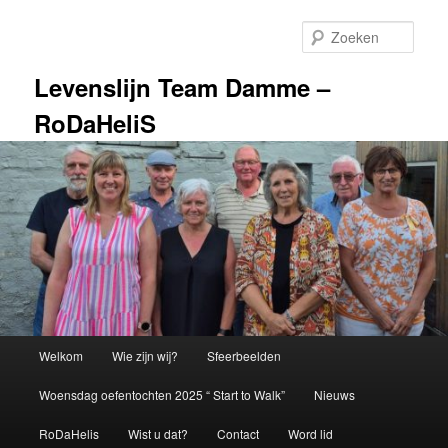
Spring
naar
Zoek
de
primaire
Levenslijn Team Damme –
inhoud
RoDaHeliS
Hoofdmenu
Welkom
Wie zijn wij?
Sfeerbeelden
Woensdag oefentochten 2025 “ Start to Walk”
Nieuws
RoDaHelis
Wist u dat?
Contact
Word lid