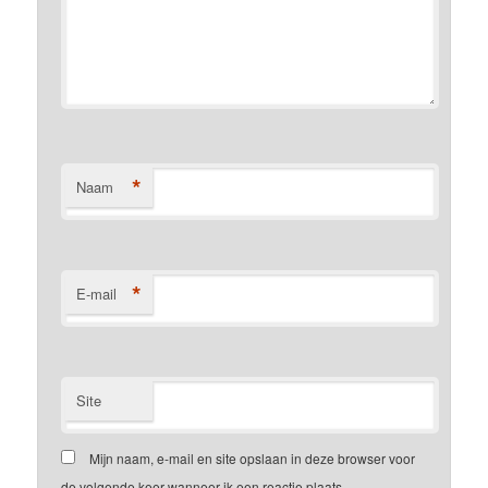
*
Naam
*
E-mail
Site
Mijn naam, e-mail en site opslaan in deze browser voor
de volgende keer wanneer ik een reactie plaats.