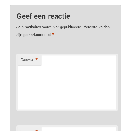
Geef een reactie
Je e-mailadres wordt niet gepubliceerd.
Vereiste velden
*
zijn gemarkeerd met
*
Reactie