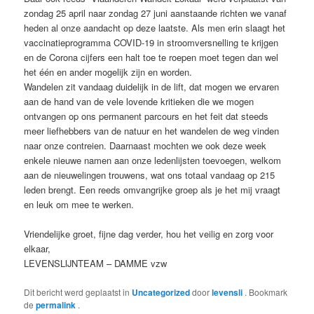
zondag 25 april naar zondag 27 juni aanstaande richten we vanaf
heden al onze aandacht op deze laatste. Als men erin slaagt het
vaccinatieprogramma COVID-19 in stroomversnelling te krijgen
en de Corona cijfers een halt toe te roepen moet tegen dan wel
het één en ander mogelijk zijn en worden.
Wandelen zit vandaag duidelijk in de lift, dat mogen we ervaren
aan de hand van de vele lovende kritieken die we mogen
ontvangen op ons permanent parcours en het feit dat steeds
meer liefhebbers van de natuur en het wandelen de weg vinden
naar onze contreien. Daarnaast mochten we ook deze week
enkele nieuwe namen aan onze ledenlijsten toevoegen, welkom
aan de nieuwelingen trouwens, wat ons totaal vandaag op 215
leden brengt. Een reeds omvangrijke groep als je het mij vraagt
en leuk om mee te werken.
Vriendelijke groet, fijne dag verder, hou het veilig en zorg voor
elkaar,
LEVENSLIJNTEAM – DAMME vzw
Dit bericht werd geplaatst in
Uncategorized
door
levensli
. Bookmark
de
permalink
.