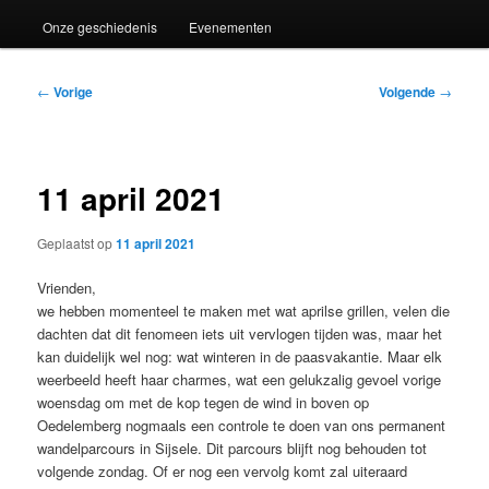
Onze geschiedenis
Evenementen
Bericht
←
Vorige
Volgende
→
navigatie
11 april 2021
Geplaatst op
11 april 2021
Vrienden,
we hebben momenteel te maken met wat aprilse grillen, velen die
dachten dat dit fenomeen iets uit vervlogen tijden was, maar het
kan duidelijk wel nog: wat winteren in de paasvakantie. Maar elk
weerbeeld heeft haar charmes, wat een gelukzalig gevoel vorige
woensdag om met de kop tegen de wind in boven op
Oedelemberg nogmaals een controle te doen van ons permanent
wandelparcours in Sijsele. Dit parcours blijft nog behouden tot
volgende zondag. Of er nog een vervolg komt zal uiteraard