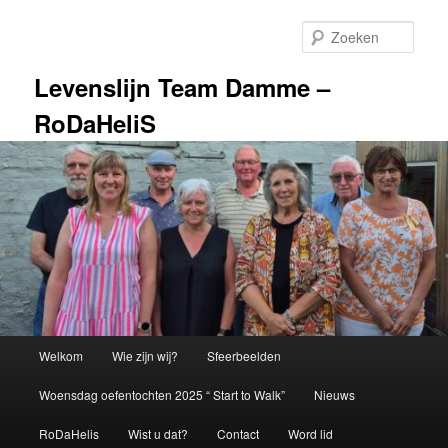
Spring
naar
Zoek
de
primaire
Levenslijn Team Damme –
inhoud
RoDaHeliS
Hoofdmenu
Welkom
Wie zijn wij?
Sfeerbeelden
Woensdag oefentochten 2025 “ Start to Walk”
Nieuws
RoDaHelis
Wist u dat?
Contact
Word lid