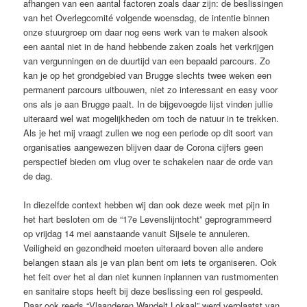
afhangen van een aantal factoren zoals daar zijn: de beslissingen
van het Overlegcomité volgende woensdag, de intentie binnen
onze stuurgroep om daar nog eens werk van te maken alsook
een aantal niet in de hand hebbende zaken zoals het verkrijgen
van vergunningen en de duurtijd van een bepaald parcours. Zo
kan je op het grondgebied van Brugge slechts twee weken een
permanent parcours uitbouwen, niet zo interessant en easy voor
ons als je aan Brugge paalt. In de bijgevoegde lijst vinden jullie
uiteraard wel wat mogelijkheden om toch de natuur in te trekken.
Als je het mij vraagt zullen we nog een periode op dit soort van
organisaties aangewezen blijven daar de Corona cijfers geen
perspectief bieden om vlug over te schakelen naar de orde van
de dag.
In diezelfde context hebben wij dan ook deze week met pijn in
het hart besloten om de “17e Levenslijntocht” geprogrammeerd
op vrijdag 14 mei aanstaande vanuit Sijsele te annuleren.
Veiligheid en gezondheid moeten uiteraard boven alle andere
belangen staan als je van plan bent om iets te organiseren. Ook
het feit over het al dan niet kunnen inplannen van rustmomenten
en sanitaire stops heeft bij deze beslissing een rol gespeeld.
Daar ook reeds “Vlaanderen Wandelt Lokaal” werd verplaatst van