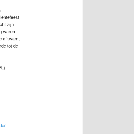
n
lentefeest
cht zijn
ag waren
je afkwam,
de tot de
VL)
der