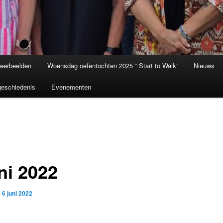
eerbeelden
Woensdag oefentochten 2025 “ Start to Walk”
Nieuws
eschiedenis
Evenementen
ni 2022
p
6 juni 2022