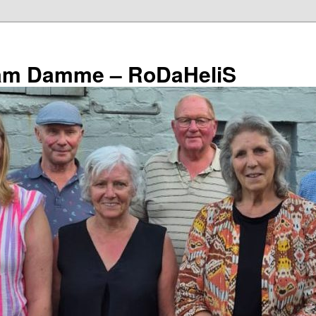
eam Damme – RoDaHeliS