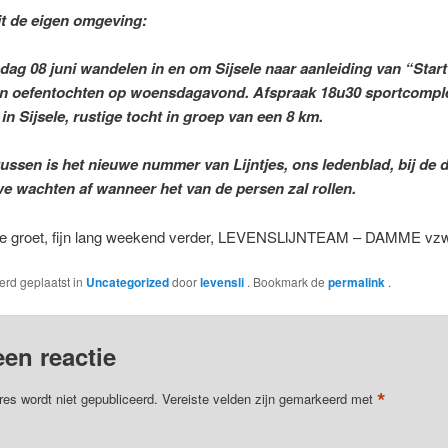
t de eigen omgeving:
g 08 juni wandelen in en om Sijsele naar aanleiding van “Start
n oefentochten op woensdagavond. Afspraak 18u30 sportcomplex
in Sijsele, rustige tocht in groep van een 8 km.
ssen is het nieuwe nummer van Lijntjes, ons ledenblad, bij de 
we wachten af wanneer het van de persen zal rollen.
jke groet, fijn lang weekend verder, LEVENSLIJNTEAM – DAMME vz
werd geplaatst in
Uncategorized
door
levensli
. Bookmark de
permalink
.
een reactie
*
res wordt niet gepubliceerd.
Vereiste velden zijn gemarkeerd met