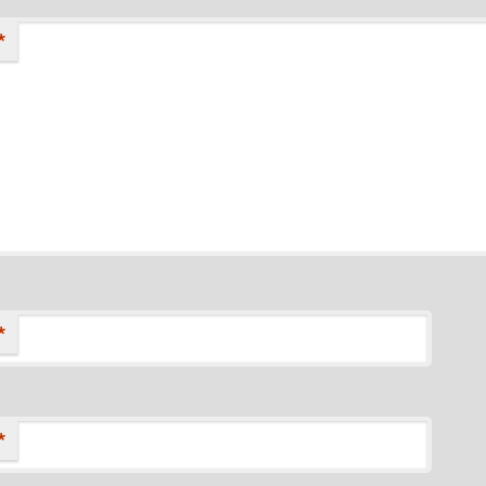
*
*
*