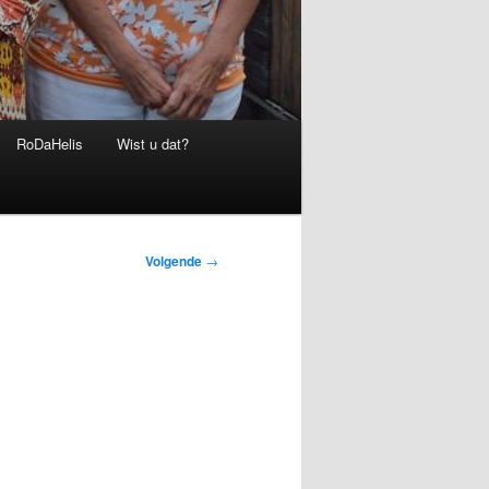
RoDaHelis
Wist u dat?
Volgende
→