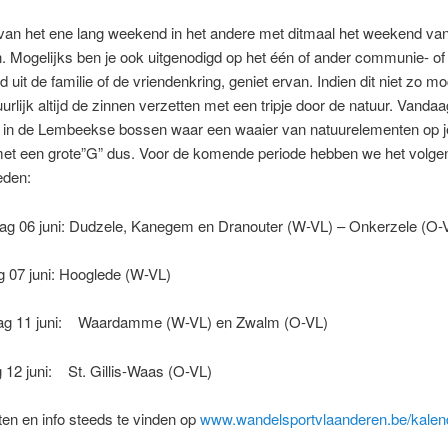
 van het ene lang weekend in het andere met ditmaal het weekend va
. Mogelijks ben je ook uitgenodigd op het één of ander communie- of 
 uit de familie of de vriendenkring, geniet ervan. Indien dit niet zo mo
uurlijk altijd de zinnen verzetten met een tripje door de natuur. Vanda
t in de Lembeekse bossen waar een waaier van natuurelementen op 
met een grote”G” dus. Voor de komende periode hebben we het volgen
eden:
 06 juni: Dudzele, Kanegem en Dranouter (W-VL) – Onkerzele (O-
 07 juni: Hooglede (W-VL)
ag 11 juni: Waardamme (W-VL) en Zwalm (O-VL)
12 juni: St. Gillis-Waas (O-VL)
en en info steeds te vinden op
www.wandelsportvlaanderen.be/kalen