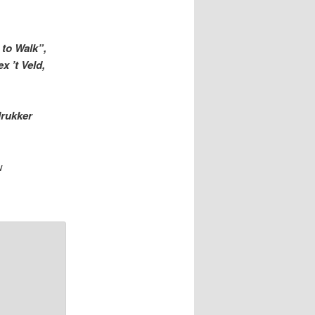
 to Walk”,
 ’t Veld,
drukker
w