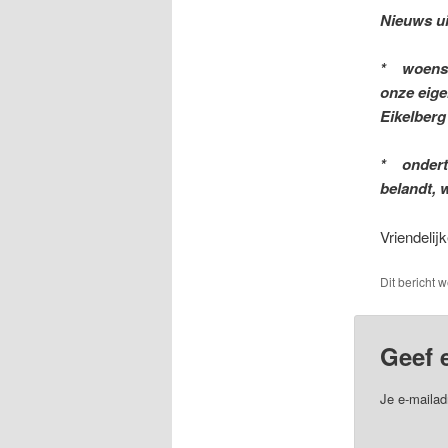
Nieuws ui
* woensda
onze eige
Eikelberg 
* ondertu
belandt, 
Vriendeli
Dit bericht 
Geef 
Je e-mailad