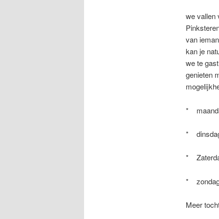
we vallen
Pinksteren
van iemand
kan je nat
we te gas
genieten 
mogelijkh
* maandag
* dinsdag
* Zaterd
* zondag 
Meer tocht