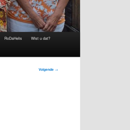
RoDaHelis
Wist u dat?
Volgende
→