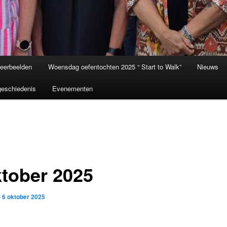
eerbeelden
Woensdag oefentochten 2025 “ Start to Walk”
Nieuws
eschiedenis
Evenementen
ktober 2025
p
6 oktober 2025