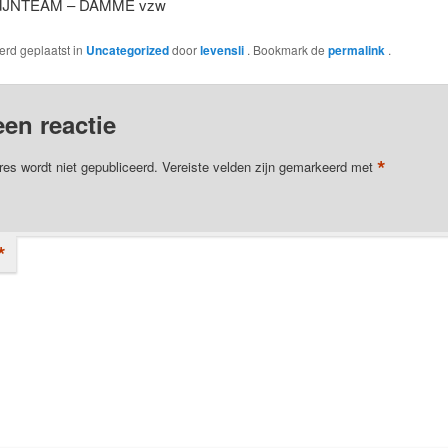
IJNTEAM – DAMME vzw
werd geplaatst in
Uncategorized
door
levensli
. Bookmark de
permalink
.
een reactie
*
res wordt niet gepubliceerd.
Vereiste velden zijn gemarkeerd met
*