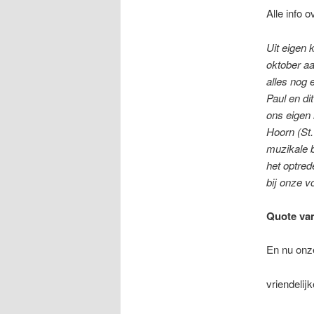
Alle info 
Uit eigen
oktober aa
alles nog 
Paul en di
ons eigen
Hoorn (St.
muzikale b
het optred
bij onze v
Quote van
En nu onze
vriendelij