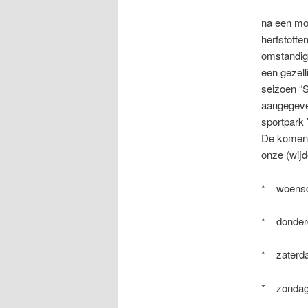
na een moo
herfstoffe
omstandig
een gezell
seizoen “
aangegeve
sportpark ’
De komend
onze (wijd
* woensd
* donderd
* zaterda
* zondag