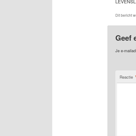
LEVENSL
Dit bericht 
Geef 
Je e-mailad
Reactie