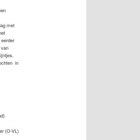
een
dag met
het
 eerder
 van
ijntjes.
ochten in
nd)
r (O-VL)