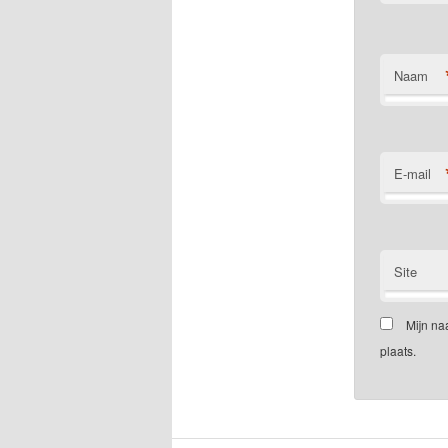
Naam
E-mail
Site
Mijn na
plaats.