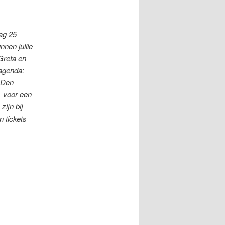
ag 25
nen jullie
Greta en
 agenda:
 Den
* voor een
zijn bij
n tickets