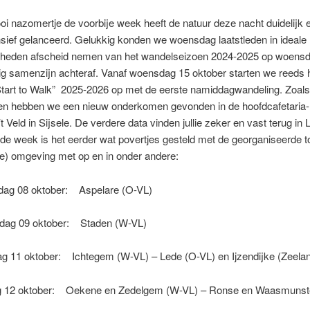
i nazomertje de voorbije week heeft de natuur deze nacht duidelijk 
nsief gelanceerd. Gelukkig konden we woensdag laatstleden in ideale
heden afscheid nemen van het wandelseizoen 2024-2025 op woens
ig samenzijn achteraf. Vanaf woensdag 15 oktober starten we reeds 
Start to Walk” 2025-2026 op met de eerste namiddagwandeling. Zoals
n hebben we een nieuw onderkomen gevonden in de hoofdcafetaria-
t Veld in Sijsele. De verdere data vinden jullie zeker en vast terug in L
e week is het eerder wat povertjes gesteld met de georganiseerde t
e) omgeving met op en in onder andere:
ag 08 oktober: Aspelare (O-VL)
ag 09 oktober: Staden (W-VL)
g 11 oktober: Ichtegem (W-VL) – Lede (O-VL) en Ijzendijke (Zeela
 12 oktober: Oekene en Zedelgem (W-VL) – Ronse en Waasmunste