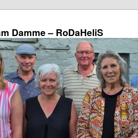
eam Damme – RoDaHeliS