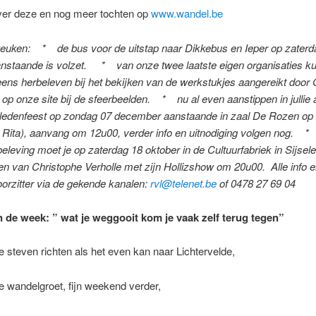
over deze en nog meer tochten op
www.wandel.be
 keuken: * de bus voor de uitstap naar Dikkebus en Ieper op zaterd
nstaande is volzet. * van onze twee laatste eigen organisaties kun
eens herbeleven bij het bekijken van de werkstukjes aangereikt door 
t op onze site bij de sfeerbeelden. * nu al even aanstippen in jullie
 ledenfeest op zondag 07 december aanstaande in zaal De Rozen op
 Rita), aanvang om 12u00, verder info en uitnodiging volgen nog. 
eleving moet je op zaterdag 18 oktober in de Cultuurfabriek in Sijsele 
en van Christophe Verholle met zijn Hollizshow om 20u00. Alle info e
oorzitter via de gekende kanalen:
rvl@telenet.be
of 0478 27 69 04
 de week: ” wat je weggooit kom je vaak zelf terug tegen”
 steven richten als het even kan naar Lichtervelde,
ke wandelgroet, fijn weekend verder,