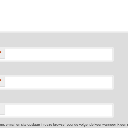
*
*
am, e-mail en site opslaan in deze browser voor de volgende keer wanneer ik een 