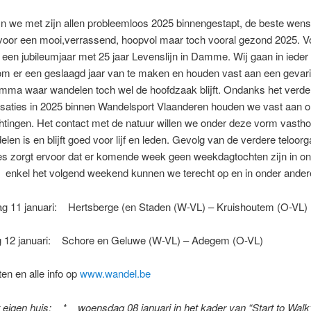
ijn we met zijn allen probleemloos 2025 binnengestapt, de beste wen
voor een mooi,verrassend, hoopvol maar toch vooral gezond 2025. V
 een jubileumjaar met 25 jaar Levenslijn in Damme. Wij gaan in ieder
om er een geslaagd jaar van te maken en houden vast aan een gevar
mma waar wandelen toch wel de hoofdzaak blijft. Ondanks het verder
isaties in 2025 binnen Wandelsport Vlaanderen houden we vast aan 
chtingen. Het contact met de natuur willen we onder deze vorm vasth
len is en blijft goed voor lijf en leden. Gevolg van de verdere teloor
ies zorgt ervoor dat er komende week geen weekdagtochten zijn in o
 enkel het volgend weekend kunnen we terecht op en in onder ander
g 11 januari: Hertsberge (en Staden (W-VL) – Kruishoutem (O-VL)
12 januari: Schore en Geluwe (W-VL) – Adegem (O-VL)
en en alle info op
www.wandel.be
 eigen huis: * woensdag 08 januari in het kader van “Start to Walk