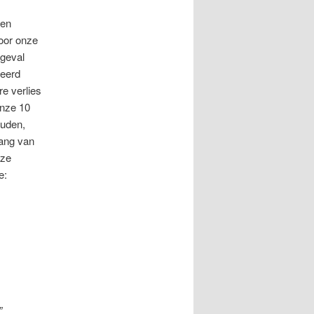
sen
oor onze
 geval
ieerd
e verlies
onze 10
ouden,
gang van
nze
e:
”