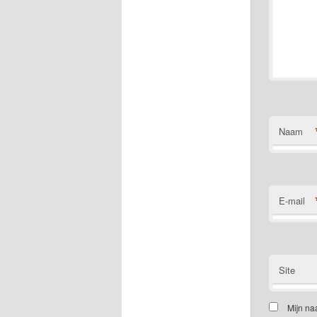
Naam
E-mail
Site
Mijn na