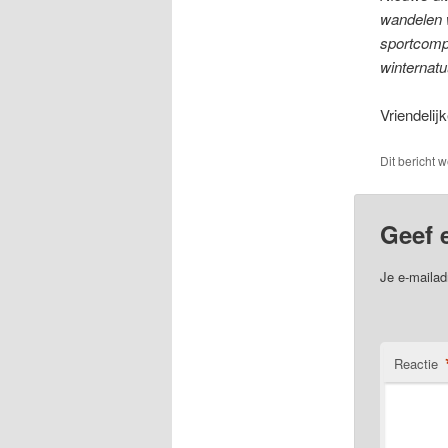
wandelen w
sportcompl
winternatu
Vriendeli
Dit bericht 
Geef 
Je e-mailad
Reactie