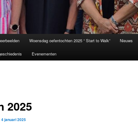
eerbeelden
Woensdag oefentochten 2025 “ Start to Walk”
Nieuws
eschiedenis
Evenementen
an 2025
p
4 januari 2025