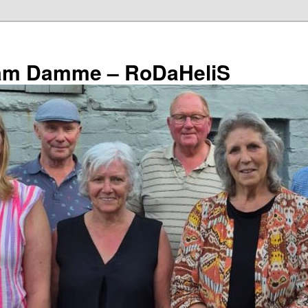
eam Damme – RoDaHeliS