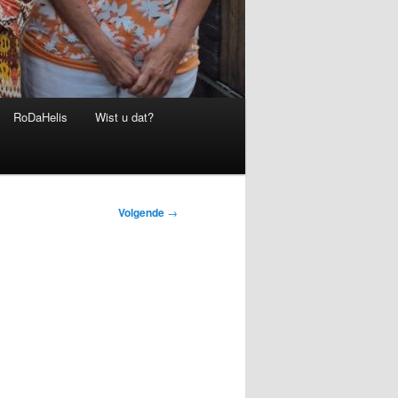
RoDaHelis
Wist u dat?
Volgende
→