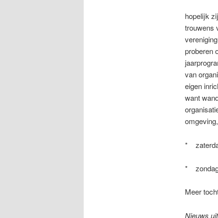
hopelijk z
trouwens 
vereniging
proberen 
jaarprogra
van organ
eigen inri
want wande
organisat
omgeving,
* zaterda
* zondag 
Meer tocht
Nieuws uit