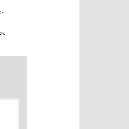
de
vzw