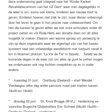
deze onderneming gaat integraal naar het “Kinder Kanker
Revalidatiecentrum van het UZ Gent” waar men dagdagelijks in
de weer is om, soms ook kleine, kinderen een nieuwe start te
geven. Kinderen hoeven niet ziek te zijn, maar dienen onbezorgd
door het leven te gaan in hun proces naar volwassenheid. Om
hen die kansen te geven willen we ook onze schouders onder dit
project zetten en via Roda-Helis een donatie doen om dit alles
mogelijk te maken. Daarom een warme oproep om aanwezig te
zijn op deze organisatie waar we afgestapt zijn van het lussen
systeem naar een volwaardige wandeltocht met rustpunt vanaf 8
km in bloemen pluktuin “La Vie de Fie” in Sijsele. Terwijl we de
komende dagen in de weer zijn om alles op punt te zetten mogen
we ondertussen ook nog tochten meepikken op en in onder
andere:
* maandag 01 juni: Oostburg (Zeeland) – start Wandel
Vierdaagse (elke dag ander parcours maar pas starten tussen
18u30 en 19u00)
* dinsdag 02 juni: St. Kruis-Brugge (W-VL) : herdenking ex-
voorziiter Brugsche Globetrotters Eric Schreel (08u30-15u00) –
Oostburg (Zeeland – vierdaagse)