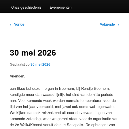
Onze geschiedenis
Evenementen
Bericht
←
Vorige
Volgende
→
navigatie
30 mei 2026
Geplaatst op
30 mei 2026
Vrienden,
een fikse bui deze morgen in Beernem, bij Rondje Beernem,
kondigde meer dan waarschijnlijk het eind van de hitte periode
aan. Voor komende week worden normale temperaturen voor de
tijd van het jaar voorspeld, met jawel ook soms wat regenwater.
We kijken dan ook reikhalzend uit naar de verwachtingen van
komende zaterdag, waar we garant staan voor de organisatie van
de 2e Walk4Kboost vanuit de site Sanapolis. De opbrengst van