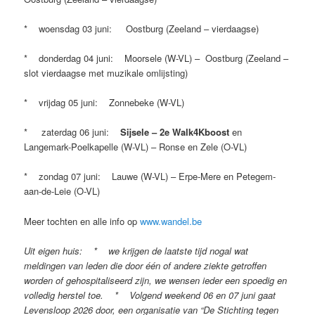
* woensdag 03 juni: Oostburg (Zeeland – vierdaagse)
* donderdag 04 juni: Moorsele (W-VL) – Oostburg (Zeeland –
slot vierdaagse met muzikale omlijsting)
* vrijdag 05 juni: Zonnebeke (W-VL)
* zaterdag 06 juni:
Sijsele – 2e Walk4Kboost
en
Langemark-Poelkapelle (W-VL) – Ronse en Zele (O-VL)
* zondag 07 juni: Lauwe (W-VL) – Erpe-Mere en Petegem-
aan-de-Leie (O-VL)
Meer tochten en alle info op
www.wandel.be
Uit eigen huis: * we krijgen de laatste tijd nogal wat
meldingen van leden die door één of andere ziekte getroffen
worden of gehospitaliseerd zijn, we wensen ieder een spoedig en
volledig herstel toe. * Volgend weekend 06 en 07 juni gaat
Levensloop 2026 door, een organisatie van “De Stichting tegen