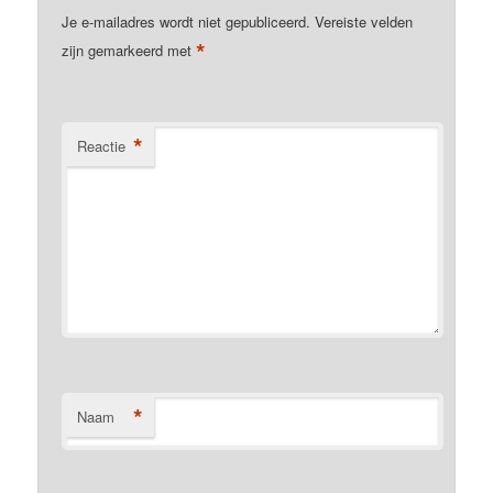
Je e-mailadres wordt niet gepubliceerd.
Vereiste velden
*
zijn gemarkeerd met
*
Reactie
*
Naam