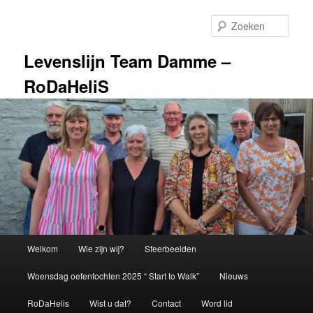
Spring
naar
Zoek
de
primaire
Levenslijn Team Damme –
inhoud
RoDaHeliS
Hoofdmenu
Welkom
Wie zijn wij?
Sfeerbeelden
Woensdag oefentochten 2025 “ Start to Walk”
Nieuws
RoDaHelis
Wist u dat?
Contact
Word lid