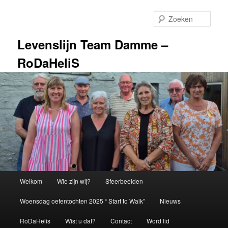
Spring
naar
Zoek
de
primaire
Levenslijn Team Damme –
inhoud
RoDaHeliS
Hoofdmenu
Welkom
Wie zijn wij?
Sfeerbeelden
Woensdag oefentochten 2025 “ Start to Walk”
Nieuws
RoDaHelis
Wist u dat?
Contact
Word lid