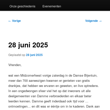
Onze geschiedenis
Evenementen
Bericht
←
Vorige
Volgende
→
navigatie
28 juni 2025
Geplaatst op
28 juni 2025
Vrienden,
wat een Midzomerfeest vorige zaterdag in de Damse Bijentuin,
meer dan 700 aanwezigen kwamen er genieten van gratis
drankjes, dat hebben we ervaren en geweten, en live optredens.
In een ongedwongen sfeer viel het op dat inwoners uit alle
deelgemeenten van Damme verbroederden en elkaar beter
leerden kennen. Damme geeft inderdaad ook tijd voor …
ontmoetingen… en dit was er ééntje om in te kaderen. Dank aan