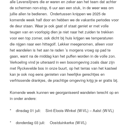
alle Levenslijners die er waren en zeker aan het team dat achter
de schermen non-stop, 6 uur aan een stuk, in de weer was om
jullie allen te bedienen. Ondertussen knippen we 2025 de
komende week half door en hebben we de vakantie periodes voor
de deur staan. Waar je ook gaat of staat geniet er met volle
teugen van en voorlopig dien je niet naar het zuiden te trekken
voor een top zomer, ook dicht bij huis krijgen we temperaturen
die nijgen naar een hittegolf. Lekker meegenomen, alleen voor
het wandelen is het aan te raden ’s morgens vroeg op pad te
gaan, want na de middag kan het puffen worden in de volle zon.
Verkoeling vind je uiteraard in een bosomgeving zoals daar zijn
met Ryckevelde bos in onze buurt, op het terras van het kasteel
kan je ook nog eens genieten van heerlijke gerechtjes en
verfrissende drankjes, de prachtige omgeving krijg je er gratis bij.
Komende week kunnen we georganiseerd wandelen terecht op en
in onder andere:
* dinsdag 01 juli: Sint-Eloois-Winkel (W-VL) – Aalst (W-VL)
* donderdag 03 juli: Oostduinkerke (W-VL)