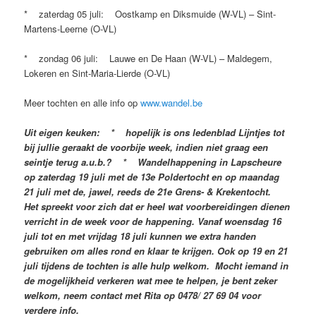
* zaterdag 05 juli: Oostkamp en Diksmuide (W-VL) – Sint-
Martens-Leerne (O-VL)
* zondag 06 juli: Lauwe en De Haan (W-VL) – Maldegem,
Lokeren en Sint-Maria-Lierde (O-VL)
Meer tochten en alle info op
www.wandel.be
Uit eigen keuken: * hopelijk is ons ledenblad Lijntjes tot
bij jullie geraakt de voorbije week, indien niet graag een
seintje terug a.u.b.? * Wandelhappening in Lapscheure
op zaterdag 19 juli met de 13e Poldertocht en op maandag
21 juli met de, jawel, reeds de 21e Grens- & Krekentocht.
Het spreekt voor zich dat er heel wat voorbereidingen dienen
verricht in de week voor de happening. Vanaf woensdag 16
juli tot en met vrijdag 18 juli kunnen we extra handen
gebruiken om alles rond en klaar te krijgen. Ook op 19 en 21
juli tijdens de tochten is alle hulp welkom. Mocht iemand in
de mogelijkheid verkeren wat mee te helpen, je bent zeker
welkom, neem contact met Rita op 0478/ 27 69 04 voor
verdere info.