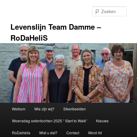
Spring
naar
Zoek
de
primaire
Levenslijn Team Damme –
inhoud
RoDaHeliS
Hoofdmenu
Welkom
Wie zijn wij?
Sfeerbeelden
Woensdag oefentochten 2025 “ Start to Walk”
Nieuws
RoDaHelis
Wist u dat?
Contact
Word lid