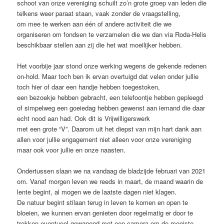
schoot van onze vereniging schuilt zo’n grote groep van leden die
telkens weer paraat staan, vaak zonder de vraagstelling,
om mee te werken aan één of andere activiteit die we
organiseren om fondsen te verzamelen die we dan via Roda-Helis
beschikbaar stellen aan zij die het wat moeilijker hebben.
Het voorbije jaar stond onze werking wegens de gekende redenen
on-hold. Maar toch ben ik ervan overtuigd dat velen onder jullie
toch hier of daar een handje hebben toegestoken,
een bezoekje hebben gebracht, een telefoontje hebben gepleegd
of simpelweg een goeiedag hebben gewenst aan iemand die daar
echt nood aan had. Ook dit is Vrijwilligerswerk
met een grote “V”. Daarom uit het diepst van mijn hart dank aan
allen voor jullie engagement niet alleen voor onze vereniging
maar ook voor jullie en onze naasten.
Ondertussen slaan we na vandaag de bladzijde februari van 2021
om. Vanaf morgen leven we reeds in maart, de maand waarin de
lente begint, al mogen we de laatste dagen niet klagen.
De natuur begint stilaan terug in leven te komen en open te
bloeien, we kunnen ervan genieten door regelmatig er door te
trekken eventueel gewapend met een camera om de mooiste