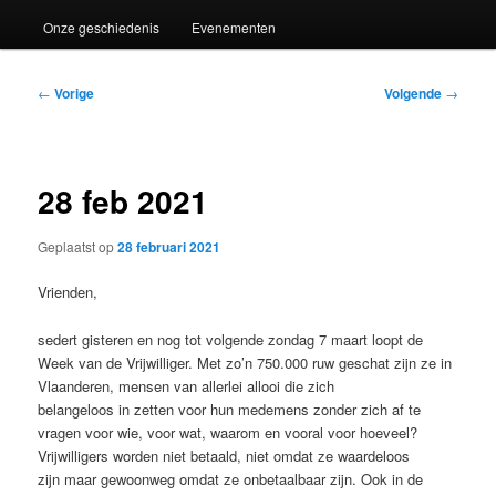
Onze geschiedenis
Evenementen
Bericht
←
Vorige
Volgende
→
navigatie
28 feb 2021
Geplaatst op
28 februari 2021
Vrienden,
sedert gisteren en nog tot volgende zondag 7 maart loopt de
Week van de Vrijwilliger. Met zo’n 750.000 ruw geschat zijn ze in
Vlaanderen, mensen van allerlei allooi die zich
belangeloos in zetten voor hun medemens zonder zich af te
vragen voor wie, voor wat, waarom en vooral voor hoeveel?
Vrijwilligers worden niet betaald, niet omdat ze waardeloos
zijn maar gewoonweg omdat ze onbetaalbaar zijn. Ook in de