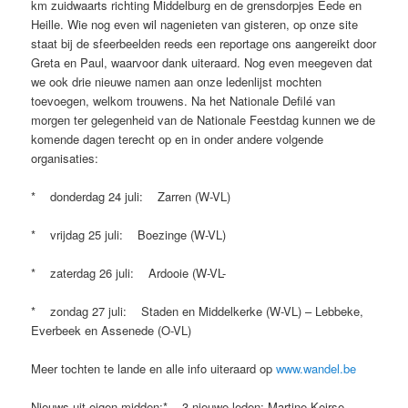
km zuidwaarts richting Middelburg en de grensdorpjes Eede en
Heille. Wie nog even wil nagenieten van gisteren, op onze site
staat bij de sfeerbeelden reeds een reportage ons aangereikt door
Greta en Paul, waarvoor dank uiteraard. Nog even meegeven dat
we ook drie nieuwe namen aan onze ledenlijst mochten
toevoegen, welkom trouwens. Na het Nationale Defilé van
morgen ter gelegenheid van de Nationale Feestdag kunnen we de
komende dagen terecht op en in onder andere volgende
organisaties:
* donderdag 24 juli: Zarren (W-VL)
* vrijdag 25 juli: Boezinge (W-VL)
* zaterdag 26 juli: Ardooie (W-VL-
* zondag 27 juli: Staden en Middelkerke (W-VL) – Lebbeke,
Everbeek en Assenede (O-VL)
Meer tochten te lande en alle info uiteraard op
www.wandel.be
Nieuws uit eigen midden:* 3 nieuwe leden; Martine Keirse