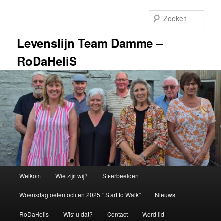
Spring
naar
Zoek
de
primaire
Levenslijn Team Damme –
inhoud
RoDaHeliS
Hoofdmenu
Welkom
Wie zijn wij?
Sfeerbeelden
Woensdag oefentochten 2025 “ Start to Walk”
Nieuws
RoDaHelis
Wist u dat?
Contact
Word lid