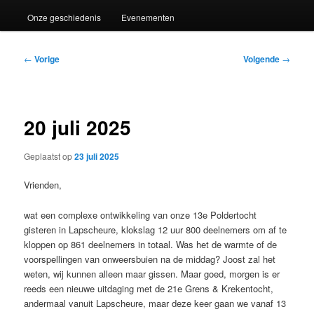
Onze geschiedenis
Evenementen
Bericht
←
Vorige
Volgende
→
navigatie
20 juli 2025
Geplaatst op
23 juli 2025
Vrienden,
wat een complexe ontwikkeling van onze 13e Poldertocht
gisteren in Lapscheure, klokslag 12 uur 800 deelnemers om af te
kloppen op 861 deelnemers in totaal. Was het de warmte of de
voorspellingen van onweersbuien na de middag? Joost zal het
weten, wij kunnen alleen maar gissen. Maar goed, morgen is er
reeds een nieuwe uitdaging met de 21e Grens & Krekentocht,
andermaal vanuit Lapscheure, maar deze keer gaan we vanaf 13