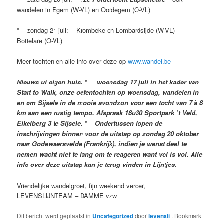
wandelen in Egem (W-VL) en Oordegem (O-VL)
* zondag 21 juli: Krombeke en Lombardsijde (W-VL) –
Bottelare (O-VL)
Meer tochten en alle info over deze op
www.wandel.be
Nieuws ui eigen huis: * woensdag 17 juli in het kader van
Start to Walk, onze oefentochten op woensdag, wandelen in
en om Sijsele in de mooie avondzon voor een tocht van 7 à 8
km aan een rustig tempo. Afspraak 18u30 Sportpark ’t Veld,
Eikelberg 3 te Sijsele. * Ondertussen lopen de
inschrijvingen binnen voor de uitstap op zondag 20 oktober
naar Godewaersvelde (Frankrijk), indien je wenst deel te
nemen wacht niet te lang om te reageren want vol is vol. Alle
info over deze uitstap kan je terug vinden in Lijntjes.
Vriendelijke wandelgroet, fijn weekend verder,
LEVENSLIJNTEAM – DAMME vzw
Dit bericht werd geplaatst in
Uncategorized
door
levensli
. Bookmark