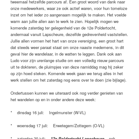
tweemaal hetzelfde parcours af. Een groot woord van dank naar
onze medewerkers, waar ze ook actief waren, voor hun tomeloze
inzet om het ieder zo aangenaam mogelijk te maken. Het voelde
warm aan jullie allen aan te werk te zien. Hopelijk mogen we
komende zaterdag ter gelegenheid van de 12e Poldertocht,
andermaal vanuit Lapscheure, dezelfde gedrevenheid vaststellen.
Jullie allen vormen het hart van onze vereniging, een groot hart
dat steeds weer paraat staat om onze naaste medemens, in dit
geval hier de wandelaar, in de watten te leggen. Dank ook aan
Ludo voor zijn urenlange studie om een volledig nieuw parcours
uit te dokteren, de pluimpjes van deze namiddag mag hij zeker
op zijn hoed steken. Komende week gaan we terug alles in het
werk stellen om het zaterdag nog eens over te doen (zie bijlage).
Ondertussen kunnen we uiteraard ook nog verder genieten van
het wandelen op en in onder andere deze week:
* dinsdag 16 juli: Ingelmunster (W-VL)
* woensdag 17 juli: Erwetegem/Zottegem (O-VL)
* zaterdag 20 juli:
12e Poldertocht Lapscheure
– ook