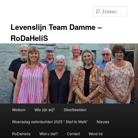
Spring
naar
Zoek
de
primaire
Levenslijn Team Damme –
inhoud
RoDaHeliS
Hoofdmenu
Welkom
Wie zijn wij?
Sfeerbeelden
Woensdag oefentochten 2025 “ Start to Walk”
Nieuws
RoDaHelis
Wist u dat?
Contact
Word lid