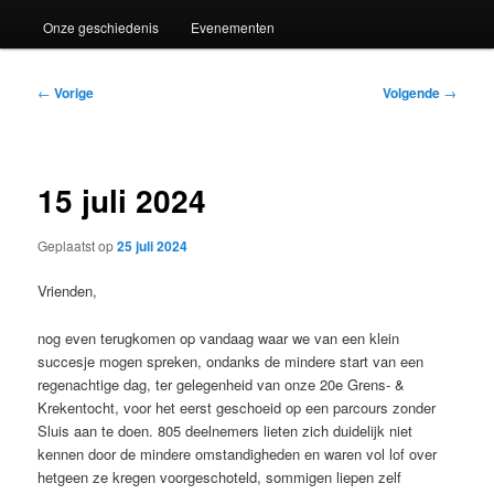
Onze geschiedenis
Evenementen
Bericht
←
Vorige
Volgende
→
navigatie
15 juli 2024
Geplaatst op
25 juli 2024
Vrienden,
nog even terugkomen op vandaag waar we van een klein
succesje mogen spreken, ondanks de mindere start van een
regenachtige dag, ter gelegenheid van onze 20e Grens- &
Krekentocht, voor het eerst geschoeid op een parcours zonder
Sluis aan te doen. 805 deelnemers lieten zich duidelijk niet
kennen door de mindere omstandigheden en waren vol lof over
hetgeen ze kregen voorgeschoteld, sommigen liepen zelf