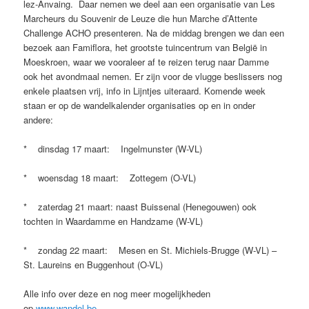
lez-Anvaing. Daar nemen we deel aan een organisatie van Les
Marcheurs du Souvenir de Leuze die hun Marche d’Attente
Challenge ACHO presenteren. Na de middag brengen we dan een
bezoek aan Famiflora, het grootste tuincentrum van België in
Moeskroen, waar we vooraleer af te reizen terug naar Damme
ook het avondmaal nemen. Er zijn voor de vlugge beslissers nog
enkele plaatsen vrij, info in Lijntjes uiteraard. Komende week
staan er op de wandelkalender organisaties op en in onder
andere:
* dinsdag 17 maart: Ingelmunster (W-VL)
* woensdag 18 maart: Zottegem (O-VL)
* zaterdag 21 maart: naast Buissenal (Henegouwen) ook
tochten in Waardamme en Handzame (W-VL)
* zondag 22 maart: Mesen en St. Michiels-Brugge (W-VL) –
St. Laureins en Buggenhout (O-VL)
Alle info over deze en nog meer mogelijkheden
op
www.wandel.be