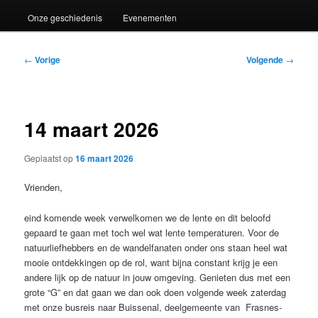
Onze geschiedenis
Evenementen
Bericht
←
Vorige
Volgende
→
navigatie
14 maart 2026
Geplaatst op
16 maart 2026
Vrienden,
eind komende week verwelkomen we de lente en dit beloofd
gepaard te gaan met toch wel wat lente temperaturen. Voor de
natuurliefhebbers en de wandelfanaten onder ons staan heel wat
mooie ontdekkingen op de rol, want bijna constant krijg je een
andere lijk op de natuur in jouw omgeving. Genieten dus met een
grote “G” en dat gaan we dan ook doen volgende week zaterdag
met onze busreis naar Buissenal, deelgemeente van Frasnes-