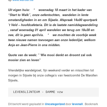
Uit eigen huis: * woensdag 18 maart in het kader van
“Start to Walk”, onze oefentochten, wandelen in lente
omstandigheden in en om Sijsele. Afspraak 14u00 sportpark
’t Veld – hoofdcafetaria. Dit is de laatste namiddagwandeling
, vanaf woensdag 01 april wandelen we terug om 18u30 en
nee, dit is geen aprilvis. * we mochten de voorbije week
twee nieuwe namen toevoegen aan onze ledenlijst, welkom
Anja en Jean-Pierre in ons midden.
Quote van de week: ” Wie mooi denkt en droomt zal ook
mooier zien en leven”
Vriendelijke wandelgroet, fijn weekend verder en misschien tot
morgen in Sijsele bij onze collega’s van feestcomité De Marollen
Sijsele,
LEVENSLIJNTEAM - DAMME vzw 
Dit bericht werd geplaatst in
Uncategorized
door
levensli
. Bookmark