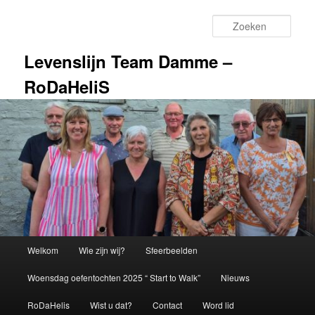
Spring
naar
Zoek
de
primaire
Levenslijn Team Damme –
inhoud
RoDaHeliS
Hoofdmenu
Welkom
Wie zijn wij?
Sfeerbeelden
Woensdag oefentochten 2025 “ Start to Walk”
Nieuws
RoDaHelis
Wist u dat?
Contact
Word lid