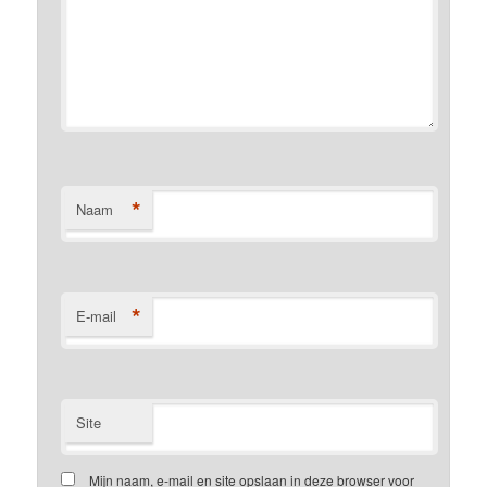
*
Naam
*
E-mail
Site
Mijn naam, e-mail en site opslaan in deze browser voor