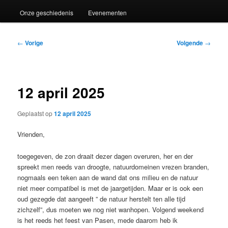
Onze geschiedenis
Evenementen
Bericht
←
Vorige
Volgende
→
navigatie
12 april 2025
Geplaatst op
12 april 2025
Vrienden,
toegegeven, de zon draait dezer dagen overuren, her en der
spreekt men reeds van droogte, natuurdomeinen vrezen branden,
nogmaals een teken aan de wand dat ons milieu en de natuur
niet meer compatibel is met de jaargetijden. Maar er is ook een
oud gezegde dat aangeeft ” de natuur herstelt ten alle tijd
zichzelf”, dus moeten we nog niet wanhopen. Volgend weekend
is het reeds het feest van Pasen, mede daarom heb ik