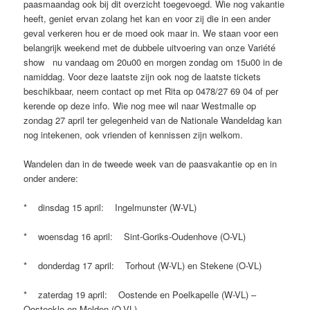
paasmaandag ook bij dit overzicht toegevoegd. Wie nog vakantie
heeft, geniet ervan zolang het kan en voor zij die in een ander
geval verkeren hou er de moed ook maar in. We staan voor een
belangrijk weekend met de dubbele uitvoering van onze Variété
show nu vandaag om 20u00 en morgen zondag om 15u00 in de
namiddag. Voor deze laatste zijn ook nog de laatste tickets
beschikbaar, neem contact op met Rita op 0478/27 69 04 of per
kerende op deze info. Wie nog mee wil naar Westmalle op
zondag 27 april ter gelegenheid van de Nationale Wandeldag kan
nog intekenen, ook vrienden of kennissen zijn welkom.
Wandelen dan in de tweede week van de paasvakantie op en in
onder andere:
* dinsdag 15 april: Ingelmunster (W-VL)
* woensdag 16 april: Sint-Goriks-Oudenhove (O-VL)
* donderdag 17 april: Torhout (W-VL) en Stekene (O-VL)
* zaterdag 19 april: Oostende en Poelkapelle (W-VL) –
Oosteeklo en Melden (O-VL)