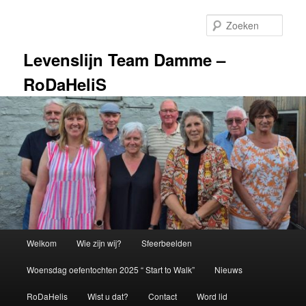
Spring
naar
Zoek
de
primaire
Levenslijn Team Damme –
inhoud
RoDaHeliS
Hoofdmenu
Welkom
Wie zijn wij?
Sfeerbeelden
Woensdag oefentochten 2025 “ Start to Walk”
Nieuws
RoDaHelis
Wist u dat?
Contact
Word lid