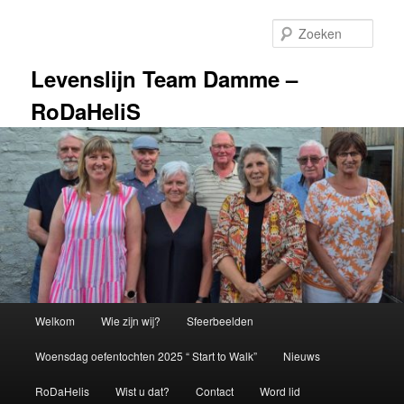
Spring
naar
Zoek
de
primaire
Levenslijn Team Damme –
inhoud
RoDaHeliS
Hoofdmenu
Welkom
Wie zijn wij?
Sfeerbeelden
Woensdag oefentochten 2025 “ Start to Walk”
Nieuws
RoDaHelis
Wist u dat?
Contact
Word lid