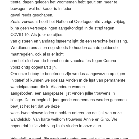
tiental dagen geleden het voornemen hebt geuit om meer te
bewegen, wel het kader is in ieder
geval reeds geschapen.
Zoals verwacht heeft het Nationaal Overlegcomité vorige vrijdag
bijna geen versoepelingen aangekondigd in de strijd tegen
COVID-19. Als je er de cijfers
van gisteren en vandaag bijneemt lijkt dit een terechte beslissing.
We dienen ons allen nog steeds te houden aan de geldende
maatregelen, ook al is er licht
aan het eind van de tunnel nu de vaccinaties tegen Corona
voorzichtig opgestart zijn.
Om onze hobby te beoefenen zijn we dus aangewezen op eigen
initiatief of kunnen we soelaas vinden in de lijst van permanente
wandelparcours die in Vlaanderen worden
aangeboden, een aangepaste lijst vinden jullie trouwens in
bijlage. Dat er begin dit jaar goede voornemens werden genomen
bewijst het feit dat we deze
week twee nieuwe leden mochten noteren op de lijst van onze
wandelclub. Van harte welkom trouwens Annie en Gino. We
hopen dat jullie zich vlug thuis vinden in onze club.
Vriendelijke groet, fijn weekend verder, hou het veilig en zorg voor