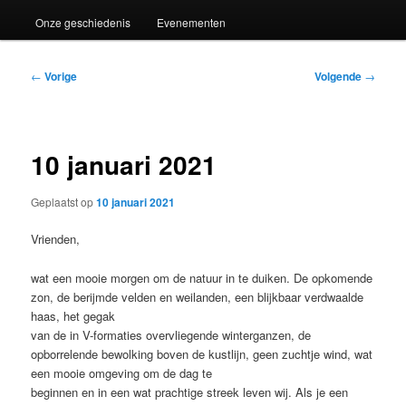
Onze geschiedenis
Evenementen
Bericht
←
Vorige
Volgende
→
navigatie
10 januari 2021
Geplaatst op
10 januari 2021
Vrienden,
wat een mooie morgen om de natuur in te duiken. De opkomende
zon, de berijmde velden en weilanden, een blijkbaar verdwaalde
haas, het gegak
van de in V-formaties overvliegende winterganzen, de
opborrelende bewolking boven de kustlijn, geen zuchtje wind, wat
een mooie omgeving om de dag te
beginnen en in een wat prachtige streek leven wij. Als je een