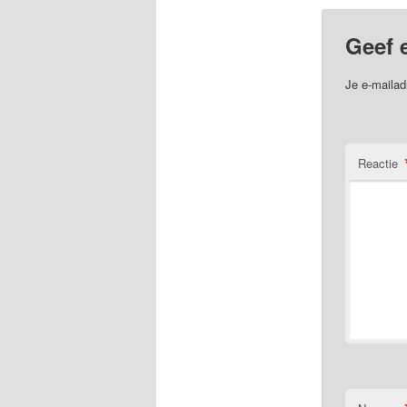
Geef 
Je e-mailad
Reactie