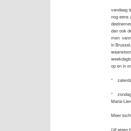
vandaag is
nog eens 
deelnemers
dan ook de
men vannac
in Brussel
waanstoor
weekdagto
op en in o
* zaterda
* zondag 
Maria-Lie
Meer tocht
Uit eigen 