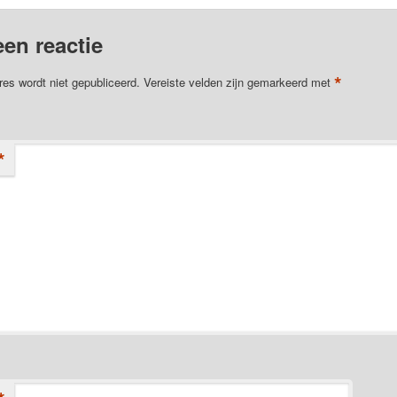
een reactie
*
res wordt niet gepubliceerd.
Vereiste velden zijn gemarkeerd met
*