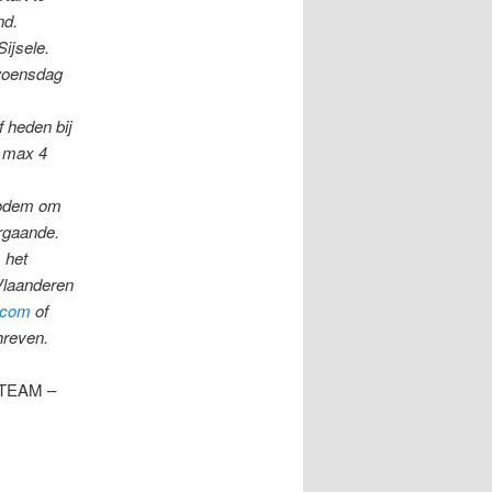
nd.
 Sijsele.
 woensdag
f heden bij
n max 4
 bodem om
voorgaande.
 het
Vlaanderen
.com
of
hreven.
JNTEAM –