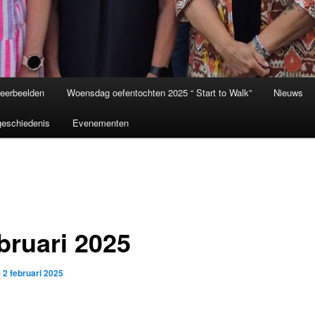
eerbeelden
Woensdag oefentochten 2025 “ Start to Walk”
Nieuws
eschiedenis
Evenementen
bruari 2025
p
2 februari 2025