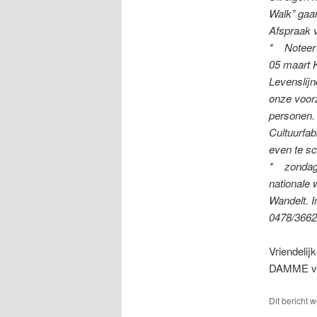
Walk” gaa
Afspraak v
* Noteer 
05 maart 
Levenslijn
onze voorz
personen.
Cultuurfab
even te sc
* zondag 
nationale
Wandelt. I
0478/36627
Vriendeli
DAMME v
Dit bericht 