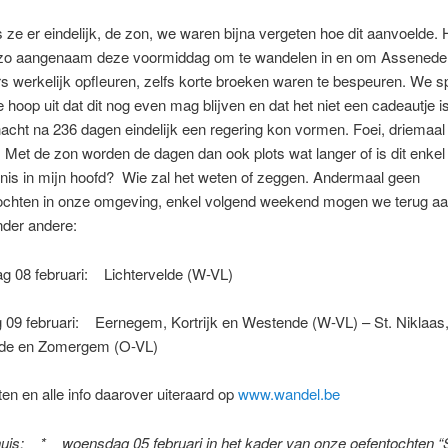
 ze er eindelijk, de zon, we waren bijna vergeten hoe dit aanvoelde.
zo aangenaam deze voormiddag om te wandelen in en om Assenede,
 werkelijk opfleuren, zelfs korte broeken waren te bespeuren. We 
 hoop uit dat dit nog even mag blijven en dat het niet een cadeautje 
ht na 236 dagen eindelijk een regering kon vormen. Foei, driemaal 
. Met de zon worden de dagen dan ook plots wat langer of is dit enkel
nis in mijn hoofd? Wie zal het weten of zeggen. Andermaal geen
chten in onze omgeving, enkel volgend weekend mogen we terug aa
nder andere:
g 08 februari: Lichtervelde (W-VL)
09 februari: Eernegem, Kortrijk en Westende (W-VL) – St. Niklaas,
rde en Zomergem (O-VL)
en en alle info daarover uiteraard op
www.wandel.be
huis: * woensdag 05 februari in het kader van onze oefentochten “S