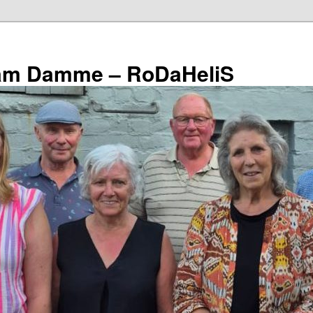
eam Damme – RoDaHeliS