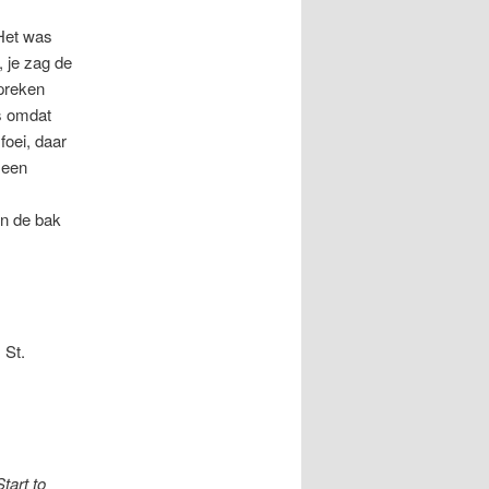
 Het was
 je zag de
spreken
is omdat
foei, daar
 een
n de bak
 St.
tart to