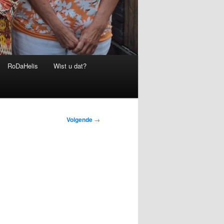
RoDaHelis
Wist u dat?
Volgende
→