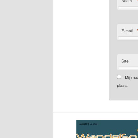
Naam
E-mail
Site
Mijn na
plaats.