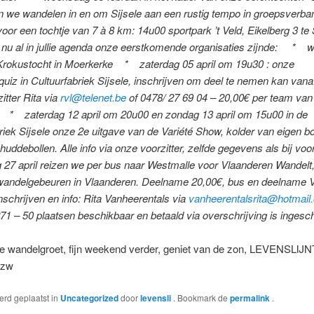
n we wandelen in en om Sijsele aan een rustig tempo in groepsverba
oor een tochtje van 7 à 8 km: 14u00 sportpark ’t Veld, Eikelberg 3 te
nu al in jullie agenda onze eerstkomende organisaties zijnde: *
Krokustocht in Moerkerke * zaterdag 05 april om 19u30 : onze
quiz in Cultuurfabriek Sijsele, inschrijven om deel te nemen kan vana
itter Rita via
rvl@telenet.be
of 0478/ 27 69 04 – 20,00€ per team va
 * zaterdag 12 april om 20u00 en zondag 13 april om 15u00 in de
riek Sijsele onze 2e uitgave van de Variété Show, kolder van eigen
huddebollen. Alle info via onze voorzitter, zelfde gegevens als bij 
27 april reizen we per bus naar Westmalle voor Vlaanderen Wandelt,
 wandelgebeuren in Vlaanderen. Deelname 20,00€, bus en deelname 
nschrijven en info: Rita Vanheerentals via
vanheerentalsrita@hotmail
1 – 50 plaatsen beschikbaar en betaald via overschrijving is ingesc
jke wandelgroet, fijn weekend verder, geniet van de zon, LEVENSLI
zw
werd geplaatst in
Uncategorized
door
levensli
. Bookmark de
permalink
.