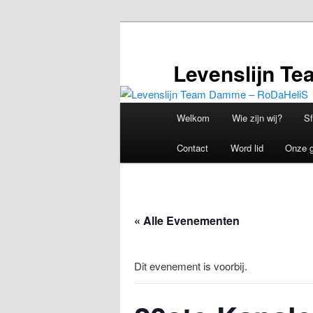
Spring
naar
de
Levenslijn T
primaire
inhoud
Hoofdmenu
Welkom
Wie zijn wij?
Sf
Contact
Word lid
Onze g
« Alle Evenementen
Dit evenement is voorbij.