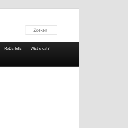
Zoeken
RoDaHelis
Wist u dat?