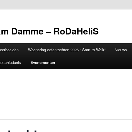
eam Damme – RoDaHeliS
eerbeelden
Woensdag oefentochten 2025 “ Start to Walk”
Nieuws
eschiedenis
Evenementen